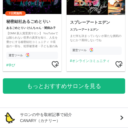
7日間無料
秘密結社あるごめとりい
スプレーアートエデン
あるごめとりい けんちゃん・闇病み子
スプレーアートエデン
【DMM 新人賞受賞サロン】 YouTubeで
まだ何も決まっていないが新たな挑戦の
は観られない世界の真実を知り、人生を
なにか？期待しないでね
豊かにする秘密結社コミュニティ ※収
益の一部を、犯罪被害者・子ども達の為
運営ツール
のチャリティーに寄付させていただきま
す
運営ツール
オンラインコミュニティ
学び
もっとおすすめサロンを見る
サロンの中を取材記事で紹介
CANARY（カナリー）