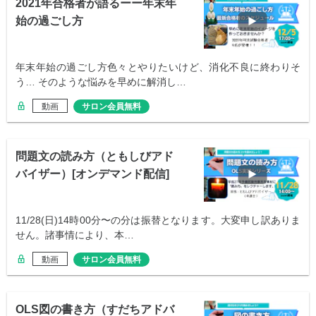
2021年合格者が語るーー年末年
始の過ごし方
年末年始の過ごし方色々とやりたいけど、消化不良に終わりそ
う… そのような悩みを早めに解消し…
動画
サロン会員無料
問題文の読み方（ともしびアド
バイザー）[オンデマンド配信]
11/28(日)14時00分〜の分は振替となります。大変申し訳ありま
せん。諸事情により、本…
動画
サロン会員無料
OLS図の書き方（すだちアドバ