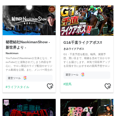
秘密結社NaokimanShow -
G1&千直ライクアボス‼️
新世界より -
きみライクアボス
Naokiman
G1・千直予想を配信。軸馬、展開予
YouTuberのNaokimanが主体となり、Y
想、買い目まで、根拠を含めて分かりや
ouTubeだと規制されてしまう内容を中
すくお届けします。本気で回収率アップ
心に、サロン限定のライブ配信やオリジ
を目指す方におすすめの競馬予想サロン
ナル動画を公開。また、メンバー同士の
です。
情報交換や交流の場としても楽しんでい
運営ツール
ただいています。
運営ツール
競馬
ライフスタイル