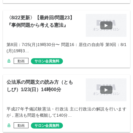
〈8/22更新〉【最終回/問題23】
『事例問題から考える憲法』
第8回：7/25(月)19時30分〜 問題16：居住の自由等 第9回：8/1
(月)19時3…
動画
サロン会員無料
公法系の問題文の読み方（とも
しび）1/23(日）14時00分
平成27年予備試験憲法・行政法 主に行政法の解説を行います
が，憲法も問題を概観して140分…
動画
サロン会員無料