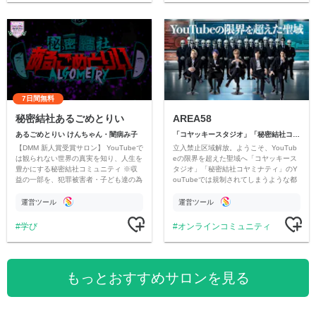
7日間無料
秘密結社あるごめとりい
AREA58
あるごめとりい けんちゃん・闇病み子
「コヤッキースタジオ」「秘密結社コヤミナティ」
【DMM 新人賞受賞サロン】 YouTubeで
立入禁止区域解放。ようこそ、YouTub
は観られない世界の真実を知り、人生を
eの限界を超えた聖域へ「コヤッキース
豊かにする秘密結社コミュニティ ※収
タジオ」「秘密結社コヤミナティ」のY
益の一部を、犯罪被害者・子ども達の為
ouTubeでは規制されてしまうような都
のチャリティーに寄付させていただきま
市伝説を中心にオリジナルコンテンツを
す
公開。
運営ツール
運営ツール
学び
オンラインコミュニティ
もっとおすすめサロンを見る