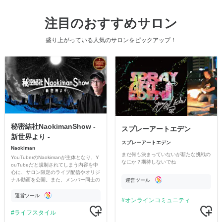
注目のおすすめサロン
盛り上がっている人気のサロンをピックアップ！
秘密結社NaokimanShow -
スプレーアートエデン
新世界より -
スプレーアートエデン
Naokiman
まだ何も決まっていないが新たな挑戦の
YouTuberのNaokimanが主体となり、Y
なにか？期待しないでね
ouTubeだと規制されてしまう内容を中
心に、サロン限定のライブ配信やオリジ
ナル動画を公開。また、メンバー同士の
運営ツール
情報交換や交流の場としても楽しんでい
ただいています。
運営ツール
オンラインコミュニティ
ライフスタイル