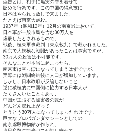
誣告とは、相手に無実の罪を着せて
貶める行為です。この中国の得意技に
日本はやられっ放しで来ました。
たとえば南京大虐殺。
1937年（昭和12年）12月の南京戦において、
日本軍が一般市民を含む30万人を
虐殺したとされるもので、
戦後、極東軍事裁判（東京裁判）で裁かれました。
南京で大規模な戦闘があったことは事実ですが、
30万人の殺害は不可能です。
そんなことが本当に起こったら、
南京市は空っぽになってしまうはずですが、
実際には戦闘終結後に人口が増加しています。
しかし、日本政府が反論しないこと、
逆に積極的に中国側に協力する日本人が
たくさんいたこともあり、
中国が主張する被害者の数が
どんどん膨れ上がって
とうとう30万人になってしまったわけです。
巨大なプロパガンダマシーンとしての
南京虐殺博物館が作られ、
連日多数の観光バスが押し寄せて