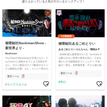
盛り上がっている人気のサロンをピックアップ！
7日間無料
秘密結社NaokimanShow -
秘密結社あるごめとりい
新世界より -
あるごめとりい けんちゃん・闇病み子
Naokiman
【DMM 新人賞受賞サロン】 YouTubeで
YouTuberのNaokimanが主体となり、Y
は観られない世界の真実を知り、人生を
ouTubeだと規制されてしまう内容を中
豊かにする秘密結社コミュニティ ※収
心に、サロン限定のライブ配信やオリジ
益の一部を、犯罪被害者・子ども達の為
ナル動画を公開。また、メンバー同士の
のチャリティーに寄付させていただきま
情報交換や交流の場としても楽しんでい
す
運営ツール
ただいています。
運営ツール
学び
ライフスタイル