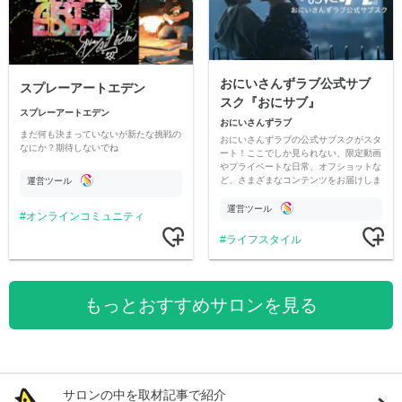
おにいさんずラブ公式サブ
スプレーアートエデン
スク『おにサブ』
スプレーアートエデン
おにいさんずラブ
まだ何も決まっていないが新たな挑戦の
おにいさんずラブの公式サブスクがスタ
なにか？期待しないでね
ート！ここでしか見られない、限定動画
やプライベートな日常、オフショットな
ど、さまざまなコンテンツをお届けしま
運営ツール
す。
運営ツール
オンラインコミュニティ
ライフスタイル
もっとおすすめサロンを見る
サロンの中を取材記事で紹介