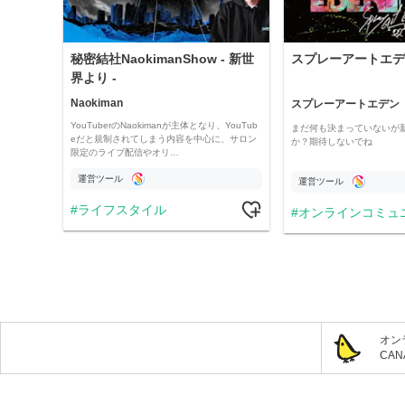
秘密結社NaokimanShow - 新世
スプレーアートエデ
界より -
Naokiman
スプレーアートエデン
YouTuberのNaokimanが主体となり、YouTub
まだ何も決まっていないが
eだと規制されてしまう内容を中心に、サロン
か？期待しないでね
限定のライブ配信やオリ…
運営ツール
運営ツール
ライフスタイル
オンラインコミュ
オン
CA