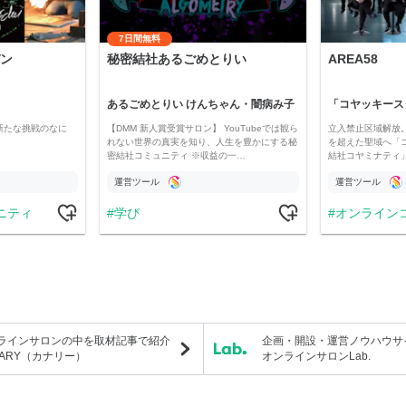
7日間無料
ン
秘密結社あるごめとりい
AREA58
あるごめとりい けんちゃん・闇病み子
新たな挑戦のなに
【DMM 新人賞受賞サロン】 YouTubeでは観ら
立入禁止区域解放。
れない世界の真実を知り、人生を豊かにする秘
を超えた聖域へ「
密結社コミュニティ ※収益の一…
結社コヤミナティ」の
運営ツール
運営ツール
ニティ
学び
オンライン
ラインサロンの中を取材記事で紹介
企画・開設・運営ノウハウサ
NARY（カナリー）
オンラインサロンLab.