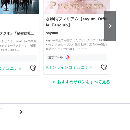
さゆ民プレミアム【sayumi Offic
公益
ial Fanclub】
sayumi
「コヤッキースタジオ」「秘密結社コヤミナティ」
公益
sayumiの全てが詰まったファンクラブ！TikTok
ようこそ、YouTubeの限界
Officia
やインスタのサブスク限定動画、現在非公開の
コヤッキースタジオ」「秘密
e thro
秘蔵コンテンツに加え、ここで…
YouTube…
運営ツール
運営
オンラインコミュニティ
コミュニティ
学
おすすめサロンをすべて見る
イト