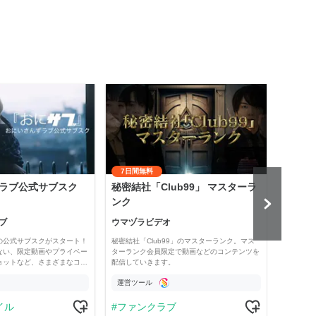
7日間無料
ラブ公式サブスク
秘密結社「Club99」 マスターラ
齋藤
ンク
悟』
ブ
ウマヅラビデオ
齋藤
の公式サブスクがスタート！
秘密結社「Club99」のマスターランク。マス
「保護
ない、限定動画やプライベー
ターランク会員限定で動画などのコンテンツを
では、
ョットなど、さまざまなコ…
配信していきます。
配信、
運営ツール
運営
イル
ファンクラブ
ラ