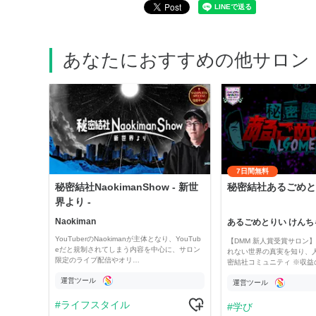
あなたにおすすめの他サロン
7日間無料
秘密結社NaokimanShow - 新世
秘密結社あるごめと
界より -
Naokiman
あるごめとりい けんち
YouTuberのNaokimanが主体となり、YouTub
【DMM 新人賞受賞サロン】 
eだと規制されてしまう内容を中心に、サロン
れない世界の真実を知り、
限定のライブ配信やオリ…
密結社コミュニティ ※収益
運営ツール
運営ツール
ライフスタイル
学び