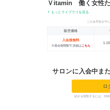
Ｖitamin 働く女性
もっとライブラリを見る
ご入会手続き中
販売価格
入会後無料
1,
※退会後閲覧可 詳細は
こちら
サロンに入会中ま
ロ
続きを閲覧するには、DM