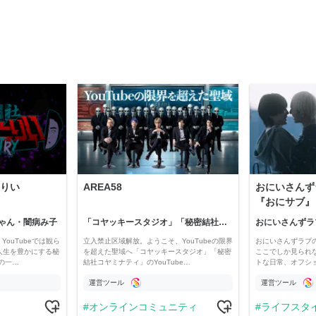
りい
AREA58
おにいさんず
『おにサブ』
ゃん・闇病み子
「コヤッキースタジオ」「秘密結社コヤミナティ」
おにいさんずラ
YouTubeでは観ら
立入禁止区域解放。ようこそ、YouTubeの限界
おにいさんずラブ
人生を豊かにする秘
を超えた聖域へ「コヤッキースタジオ」「秘密
ここでしか見られ
の一…
結社コヤミナティ」のYouTube…
トな日常、オフシ
運営ツール
運営ツール
オンラインコミュニティ
ライフスタ