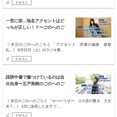
テキスト
一宮に栄…地名アクセントはど
っちが正しい！？〜ごのへのご
ろく〜
《 本日のごのへのごろく 「アクセント 辞書の編修 最敬
礼」》 8月22日（土）のラジオ番…
テキスト
誹謗中傷で傷つけているのは自
分自身〜五戸美樹のごのへのご
ろく〜
《 本日のごのへのごろく 「やべーうぜー その音の響き 大丈
夫？」》 5月に急死した女子プ…
テキスト