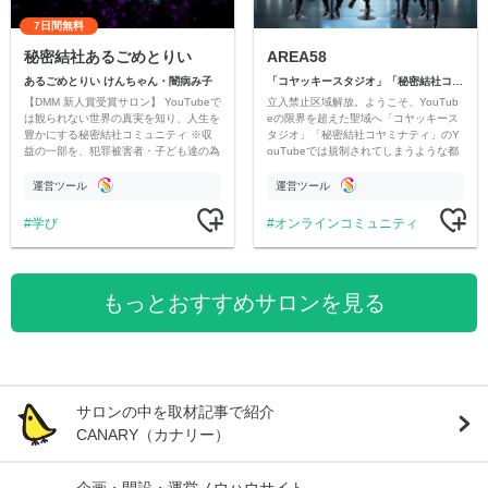
7日間無料
秘密結社あるごめとりい
AREA58
あるごめとりい けんちゃん・闇病み子
「コヤッキースタジオ」「秘密結社コヤミナティ」
【DMM 新人賞受賞サロン】 YouTubeで
立入禁止区域解放。ようこそ、YouTub
は観られない世界の真実を知り、人生を
eの限界を超えた聖域へ「コヤッキース
豊かにする秘密結社コミュニティ ※収
タジオ」「秘密結社コヤミナティ」のY
益の一部を、犯罪被害者・子ども達の為
ouTubeでは規制されてしまうような都
のチャリティーに寄付させていただきま
市伝説を中心にオリジナルコンテンツを
す
公開。
運営ツール
運営ツール
学び
オンラインコミュニティ
もっとおすすめサロンを見る
サロンの中を取材記事で紹介
CANARY（カナリー）
企画・開設・運営ノウハウサイト