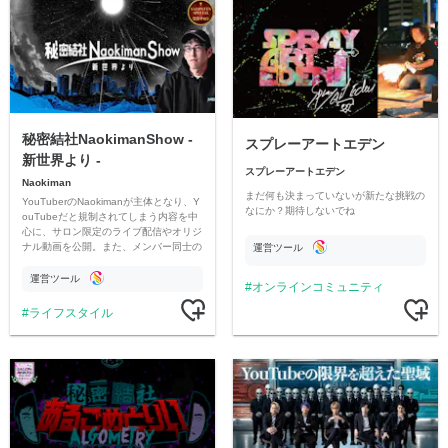
秘密結社NaokimanShow -
スプレーアートエデン
新世界より -
スプレーアートエデン
Naokiman
まだ何も決まっていないが新たな挑戦の
YouTuberのNaokimanが主体となり、Y
なにか？期待しないでね
ouTubeだと規制されてしまう内容を中
心に、サロン限定のライブ配信やオリジ
ナル動画を公開。また、メンバー同士の
運営ツール
情報交換や交流の場としても楽しんでい
ただいています。
運営ツール
オンラインコミュニティ
ライフスタイル