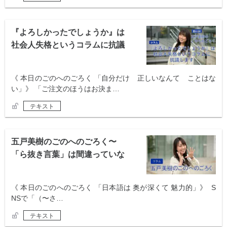
『よろしかったでしょうか』は
社会人失格というコラムに抗議
します
《 本日のごのへのごろく 「自分だけ 正しいなんて ことはな
い」》 「ご注文のほうはお決ま…
テキスト
五戸美樹のごのへのごろく〜
「ら抜き言葉」は間違っていな
い！？ 〜
《 本日のごのへのごろく 「日本語は 奥が深くて 魅力的」》 S
NSで「（〜さ…
テキスト