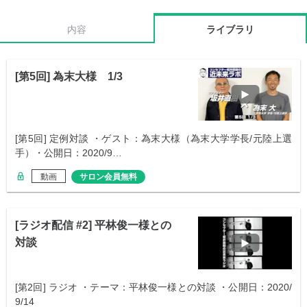
内容
ライブラリ
[第5回] 為末大様 1/3
[第5回] 定例対談 ・ゲスト：為末大様（為末大学学長/元陸上選
手）・公開日：2020/9…
動画
サロン会員無料
[ラジオ配信 #2] 平林俊一様との
対談
[第2回] ラジオ ・テーマ：平林俊一様との対談 ・公開日：2020/
9/14