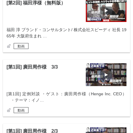
[第2回] 福田淳様（無料版）
福田 淳 ブランド・コンサルタント/ 株式会社スピーディ 社長 19
65年 大阪府生まれ …
動画
[第1回] 廣田周作様 3/3
[第1回] 定例対談 ・ゲスト：廣田周作様（Henge Inc. CEO）
・テーマ：イノ…
動画
[第1回] 廣田周作様 2/3