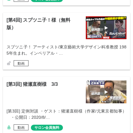
[第4回] スプツニ子！様（無料
版）
スプツニ子！ アーティスト/東京藝術大学デザイン科准教授 198
5年生まれ。インペリアル・…
動画
[第3回] 猪瀬直樹様 3/3
[第3回] 定例対談 ・ゲスト：猪瀬直樹様（作家/元東京都知事）
・公開日：2020/8/…
動画
サロン会員無料