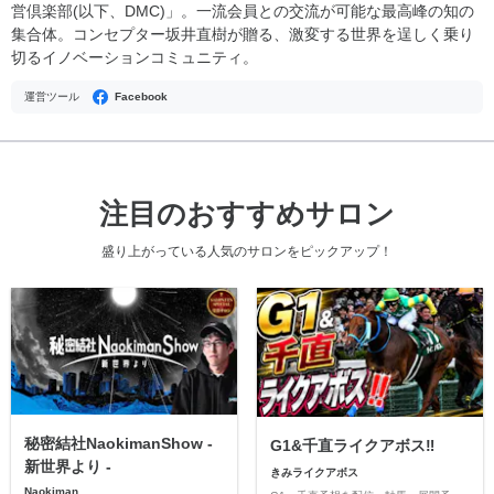
営倶楽部(以下、DMC)」。一流会員との交流が可能な最高峰の知の
集合体。コンセプター坂井直樹が贈る、激変する世界を逞しく乗り
切るイノベーションコミュニティ。
運営ツール
Facebook
注目のおすすめサロン
盛り上がっている人気のサロンをピックアップ！
秘密結社NaokimanShow -
G1&千直ライクアボス‼️
新世界より -
きみライクアボス
Naokiman