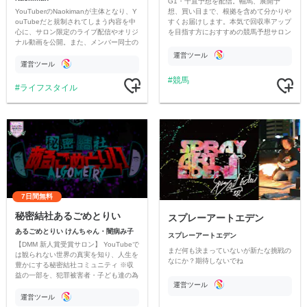
G1・千直予想を配信。軸馬、展開予
YouTuberのNaokimanが主体となり、Y
想、買い目まで、根拠を含めて分かりや
ouTubeだと規制されてしまう内容を中
すくお届けします。本気で回収率アップ
心に、サロン限定のライブ配信やオリジ
を目指す方におすすめの競馬予想サロン
ナル動画を公開。また、メンバー同士の
です。
情報交換や交流の場としても楽しんでい
運営ツール
ただいています。
運営ツール
競馬
ライフスタイル
7日間無料
秘密結社あるごめとりい
スプレーアートエデン
あるごめとりい けんちゃん・闇病み子
スプレーアートエデン
【DMM 新人賞受賞サロン】 YouTubeで
まだ何も決まっていないが新たな挑戦の
は観られない世界の真実を知り、人生を
なにか？期待しないでね
豊かにする秘密結社コミュニティ ※収
益の一部を、犯罪被害者・子ども達の為
運営ツール
のチャリティーに寄付させていただきま
す
運営ツール