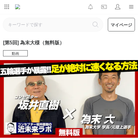
マイページ
[第5回] 為末大様（無料版）
動画