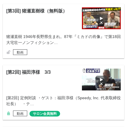
[第3回] 猪瀬直樹様（無料版）
猪瀬直樹 1946年長野県生まれ。87年『ミカドの肖像』で第18回
大宅壮一ノンフィクション…
動画
[第2回] 福田淳様 3/3
[第2回] 定例対談 ・ゲスト：福田淳様（Speedy, Inc. 代表取締役
社長） ・テ…
動画
サロン会員無料