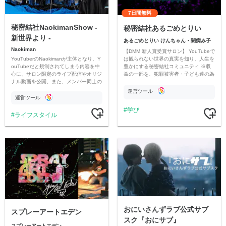
7日間無料
秘密結社NaokimanShow -
秘密結社あるごめとりい
新世界より -
あるごめとりい けんちゃん・闇病み子
Naokiman
【DMM 新人賞受賞サロン】 YouTubeで
YouTuberのNaokimanが主体となり、Y
は観られない世界の真実を知り、人生を
ouTubeだと規制されてしまう内容を中
豊かにする秘密結社コミュニティ ※収
心に、サロン限定のライブ配信やオリジ
益の一部を、犯罪被害者・子ども達の為
ナル動画を公開。また、メンバー同士の
のチャリティーに寄付させていただきま
情報交換や交流の場としても楽しんでい
す
運営ツール
ただいています。
運営ツール
学び
ライフスタイル
おにいさんずラブ公式サブ
スプレーアートエデン
スク『おにサブ』
スプレーアートエデン