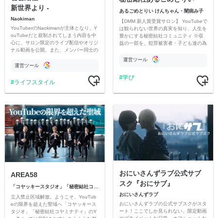
新世界より -
あるごめとりい けんちゃん・闇病み子
Naokiman
【DMM 新人賞受賞サロン】 YouTubeで
YouTuberのNaokimanが主体となり、Y
は観られない世界の真実を知り、人生を
ouTubeだと規制されてしまう内容を中
豊かにする秘密結社コミュニティ ※収
心に、サロン限定のライブ配信やオリジ
益の一部を、犯罪被害者・子ども達の為
ナル動画を公開。また、メンバー同士の
のチャリティーに寄付させていただきま
情報交換や交流の場としても楽しんでい
す
運営ツール
ただいています。
運営ツール
学び
ライフスタイル
おにいさんずラブ公式サブ
AREA58
スク『おにサブ』
「コヤッキースタジオ」「秘密結社コヤミナティ」
おにいさんずラブ
立入禁止区域解放。ようこそ、YouTub
おにいさんずラブの公式サブスクがスタ
eの限界を超えた聖域へ「コヤッキース
ート！ここでしか見られない、限定動画
タジオ」「秘密結社コヤミナティ」のY