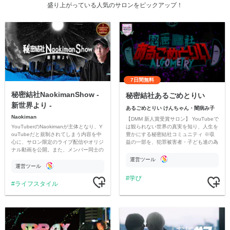
盛り上がっている人気のサロンをピックアップ！
7日間無料
秘密結社NaokimanShow -
秘密結社あるごめとりい
新世界より -
あるごめとりい けんちゃん・闇病み子
Naokiman
【DMM 新人賞受賞サロン】 YouTubeで
YouTuberのNaokimanが主体となり、Y
は観られない世界の真実を知り、人生を
ouTubeだと規制されてしまう内容を中
豊かにする秘密結社コミュニティ ※収
心に、サロン限定のライブ配信やオリジ
益の一部を、犯罪被害者・子ども達の為
ナル動画を公開。また、メンバー同士の
のチャリティーに寄付させていただきま
情報交換や交流の場としても楽しんでい
す
運営ツール
ただいています。
運営ツール
学び
ライフスタイル