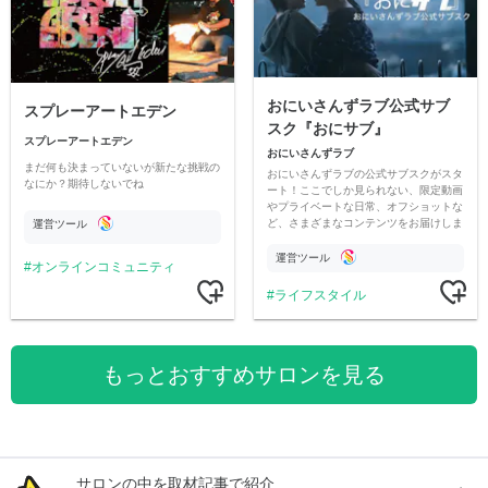
おにいさんずラブ公式サブ
スプレーアートエデン
スク『おにサブ』
スプレーアートエデン
おにいさんずラブ
まだ何も決まっていないが新たな挑戦の
おにいさんずラブの公式サブスクがスタ
なにか？期待しないでね
ート！ここでしか見られない、限定動画
やプライベートな日常、オフショットな
ど、さまざまなコンテンツをお届けしま
運営ツール
す。
運営ツール
オンラインコミュニティ
ライフスタイル
もっとおすすめサロンを見る
サロンの中を取材記事で紹介