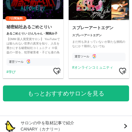
7日間無料
秘密結社あるごめとりい
スプレーアートエデン
あるごめとりい けんちゃん・闇病み子
スプレーアートエデン
【DMM 新人賞受賞サロン】 YouTubeで
まだ何も決まっていないが新たな挑戦の
は観られない世界の真実を知り、人生を
なにか？期待しないでね
豊かにする秘密結社コミュニティ ※収
益の一部を、犯罪被害者・子ども達の為
運営ツール
のチャリティーに寄付させていただきま
す
運営ツール
オンラインコミュニティ
学び
もっとおすすめサロンを見る
サロンの中を取材記事で紹介
CANARY（カナリー）