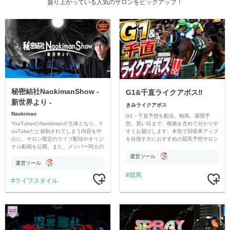
盛り上がっている人気のサロンをピックアップ！
秘密結社NaokimanShow -
G1&千直ライクアボス‼️
新世界より -
きみライクアボス
Naokiman
G1・千直予想を配信。軸馬、展開予
YouTuberのNaokimanが主体となり、Y
想、買い目まで、根拠を含めて分かりや
ouTubeだと規制されてしまう内容を中
すくお届けします。本気で回収率アップ
心に、サロン限定のライブ配信やオリジ
を目指す方におすすめの競馬予想サロン
ナル動画を公開。また、メンバー同士の
です。
情報交換や交流の場としても楽しんでい
運営ツール
ただいています。
運営ツール
競馬
ライフスタイル