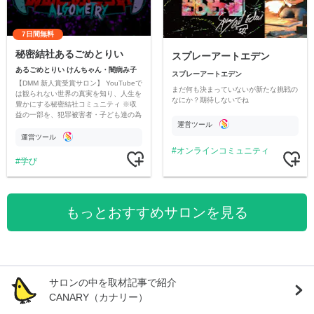
7日間無料
秘密結社あるごめとりい
スプレーアートエデン
あるごめとりい けんちゃん・闇病み子
スプレーアートエデン
【DMM 新人賞受賞サロン】 YouTubeで
まだ何も決まっていないが新たな挑戦の
は観られない世界の真実を知り、人生を
なにか？期待しないでね
豊かにする秘密結社コミュニティ ※収
益の一部を、犯罪被害者・子ども達の為
運営ツール
のチャリティーに寄付させていただきま
す
運営ツール
オンラインコミュニティ
学び
もっとおすすめサロンを見る
サロンの中を取材記事で紹介
CANARY（カナリー）