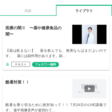
内容
ライブラリ
医療の闇Ⅱ 〜薬や健康食品の
闇〜
【薬は飲まない】 薬を飲んでも、無害ならばまだよいので
す。 薬には副作用があります。副…
テキスト
フォロワー無料
酷暑対策！！
酷暑を乗り切るために絶対知って！！ 7月24日のLIVE講義で
す。 途中画像音声が途切れて…