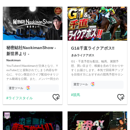
秘密結社NaokimanShow -
G1&千直ライクアボス‼️
新世界より -
きみライクアボス
Naokiman
G1・千直予想を配信。軸馬、展開予
YouTuberのNaokimanが主体となり、Y
想、買い目まで、根拠を含めて分かりや
ouTubeだと規制されてしまう内容を中
すくお届けします。本気で回収率アップ
心に、サロン限定のライブ配信やオリジ
を目指す方におすすめの競馬予想サロン
ナル動画を公開。また、メンバー同士の
です。
情報交換や交流の場としても楽しんでい
運営ツール
ただいています。
運営ツール
競馬
ライフスタイル