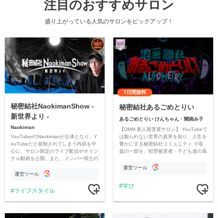
注目のおすすめサロン
盛り上がっている人気のサロンをピックアップ！
7日間無料
秘密結社NaokimanShow -
秘密結社あるごめとりい
新世界より -
あるごめとりい けんちゃん・闇病み子
Naokiman
【DMM 新人賞受賞サロン】 YouTubeで
YouTuberのNaokimanが主体となり、Y
は観られない世界の真実を知り、人生を
ouTubeだと規制されてしまう内容を中
豊かにする秘密結社コミュニティ ※収
心に、サロン限定のライブ配信やオリジ
益の一部を、犯罪被害者・子ども達の為
ナル動画を公開。また、メンバー同士の
のチャリティーに寄付させていただきま
情報交換や交流の場としても楽しんでい
す
運営ツール
ただいています。
運営ツール
学び
ライフスタイル