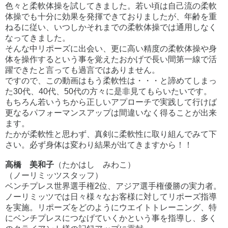
色々と柔軟体操を試してきました。若い頃は自己流の柔軟
体操でも十分に効果を発揮できておりましたが、年齢を重
ねるに従い、いつしかそれまでの柔軟体操では通用しなく
なってきました。
そんな中リポーズに出会い、更に高い精度の柔軟体操や身
体を操作するという事を覚えたおかげで長い間第一線で活
躍できたと言っても過言ではありません。
ですので、この動画はもう柔軟性は・・・と諦めてしまっ
た30代、40代、50代の方々に是非見てもらいたいです。
もちろん若いうちから正しいアプローチで実践して行けば
更なるパフォーマンスアップは間違いなく得ることが出来
ます。
たかが柔軟性と思わず、真剣に柔軟性に取り組んでみて下
さい。必ず身体は変わり結果が出てきますから！！
高橋 美和子
（たかはし みわこ）
（ノーリミッツスタッフ）
ベンチプレス世界選手権2位、アジア選手権優勝の実力者。
ノーリミッツでは日々様々なお客様に対してリポーズ指導
を実施。リポーズをどのようにウエイトトレーニング、特
にベンチプレスにつなげていくかという事を指導し、多く