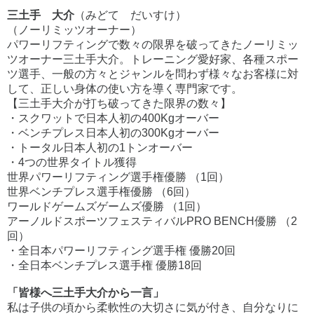
三土手 大介
（みどて だいすけ）
（ノーリミッツオーナー）
パワーリフティングで数々の限界を破ってきたノーリミッ
ツオーナー三土手大介。トレーニング愛好家、各種スポー
ツ選手、一般の方々とジャンルを問わず様々なお客様に対
して、正しい身体の使い方を導く専門家です。
【三土手大介が打ち破ってきた限界の数々】
・スクワットで日本人初の400Kgオーバー
・ベンチプレス日本人初の300Kgオーバー
・トータル日本人初の1トンオーバー
・4つの世界タイトル獲得
世界パワーリフティング選手権優勝 （1回）
世界ベンチプレス選手権優勝 （6回）
ワールドゲームズゲームズ優勝 （1回）
アーノルドスポーツフェスティバルPRO BENCH優勝 （2
回）
・全日本パワーリフティング選手権 優勝20回
・全日本ベンチプレス選手権 優勝18回
「皆様へ三土手大介から一言」
私は子供の頃から柔軟性の大切さに気が付き、自分なりに