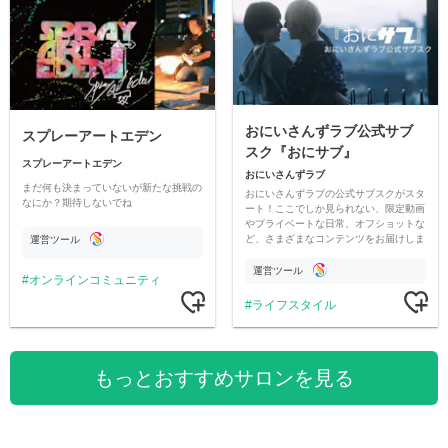
おにいさんずラブ公式サブ
スプレーアートエデン
スク『おにサブ』
スプレーアートエデン
おにいさんずラブ
まだ何も決まっていないが新たな挑戦の
おにいさんずラブの公式サブスクがスタ
なにか？期待しないでね
ート！ここでしか見られない、限定動画
やプライベートな日常、オフショットな
ど、さまざまなコンテンツをお届けしま
運営ツール
す。
運営ツール
オンラインコミュニティ
ライフスタイル
もっとおすすめサロンを見る