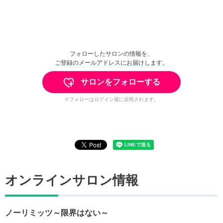
フォローしたサロンの情報を、
ご登録のメールアドレスにお届けします。
サロンをフォローする
※フォローはログイン後に反映されます。
オンラインサロン情報
ノーリミッツ～限界はない～