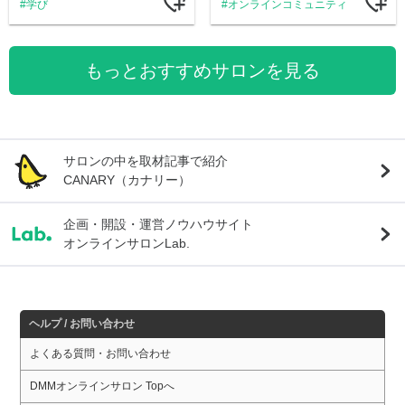
学び
オンラインコミュニティ
もっとおすすめサロンを見る
サロンの中を取材記事で紹介
CANARY（カナリー）
企画・開設・運営ノウハウサイト
オンラインサロンLab.
ヘルプ / お問い合わせ
よくある質問・お問い合わせ
DMMオンラインサロン Topへ