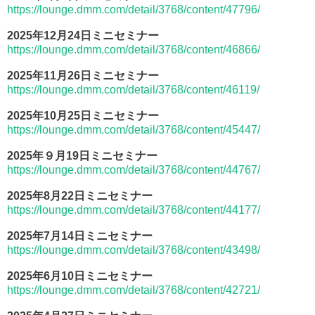
https://lounge.dmm.com/detail/3768/content/47796/
2025年12月24日ミニセミナー
https://lounge.dmm.com/detail/3768/content/46866/
2025年11月26日ミニセミナー
https://lounge.dmm.com/detail/3768/content/46119/
2025年10月25日ミニセミナー
https://lounge.dmm.com/detail/3768/content/45447/
2025年９月19日ミニセミナー
https://lounge.dmm.com/detail/3768/content/44767/
2025年8月22日ミニセミナー
https://lounge.dmm.com/detail/3768/content/44177/
2025年7月14日ミニセミナー
https://lounge.dmm.com/detail/3768/content/43498/
2025年6月10日ミニセミナー
https://lounge.dmm.com/detail/3768/content/42721/