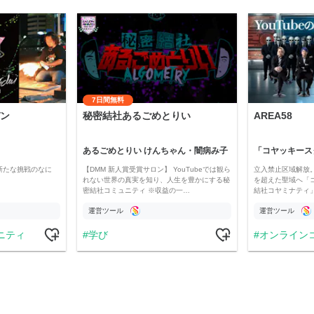
7日間無料
ン
秘密結社あるごめとりい
AREA58
あるごめとりい けんちゃん・闇病み子
新たな挑戦のなに
【DMM 新人賞受賞サロン】 YouTubeでは観ら
立入禁止区域解放。
れない世界の真実を知り、人生を豊かにする秘
を超えた聖域へ「
密結社コミュニティ ※収益の一…
結社コヤミナティ」の
運営ツール
運営ツール
ニティ
学び
オンライン