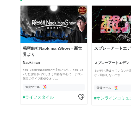
秘密結社NaokimanShow - 新世
スプレーアートエデ
界より -
Naokiman
スプレーアートエデン
YouTuberのNaokimanが主体となり、YouTub
まだ何も決まっていないが
eだと規制されてしまう内容を中心に、サロン
か？期待しないでね
限定のライブ配信やオリ…
運営ツール
運営ツール
ライフスタイル
オンラインコミュ