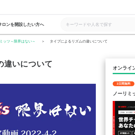
サロンを開設したい方へ
ミッツ～限界はない～
タイプによるリズムの違いについて
の違いについて
オンライ
3日間無料
ノーリミ