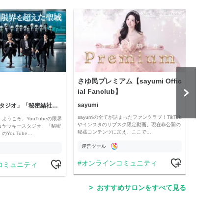
さゆ民プレミアム【sayumi Offic
公益
ial Fanclub】
sayumi
「コヤッキースタジオ」「秘密結社コヤミナティ」
公益
sayumiの全てが詰まったファンクラブ！TikTok
ようこそ、YouTubeの限界
Officia
やインスタのサブスク限定動画、現在非公開の
コヤッキースタジオ」「秘密
e thro
秘蔵コンテンツに加え、ここで…
YouTube…
運営ツール
運営
オンラインコミュニティ
コミュニティ
学
おすすめサロンをすべて見る