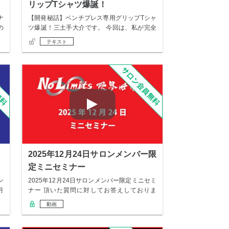
リップTシャツ爆誕！
ナ
【開発秘話】ベンチプレス専用グリップTシャ
の
ツ爆誕！三土手大介です。 今回は、私が完全
監修し…
テキスト
2025年12月24日サロンメンバー限
定ミニセミナー
ン
2025年12月24日サロンメンバー限定ミニセミ
月
ナー 頂いた質問に対してお答えしておりま
す…
動画