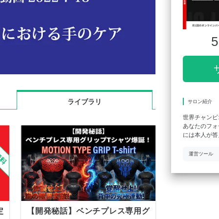
5
ライブラリ
サロン紹介
世界チャンピ
あなたのフォ
には本人が答
運営ツール
定
【開発秘話】ベンチプレス専用グ