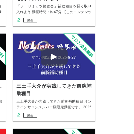
ミ
「ノーリミッツ勉強会」補助種目を賢く取り
す
入れよう 動画時間：約47分 【このコンテンツ
で、…
動画
し
三土手大介が実践してきた前腕補
助種目
教
三土手大介が実践してきた前腕補助種目 オン
。
ラインサロンメンバー様限定動画です。 2025
年…
動画