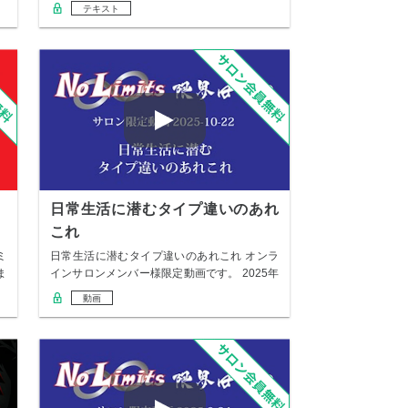
を真似し…
テキスト
日常生活に潜むタイプ違いのあれ
これ
ミ
日常生活に潜むタイプ違いのあれこれ オンラ
ま
インサロンメンバー様限定動画です。 2025年
1…
動画