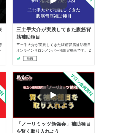
束
三土手大介が実践してきた腹筋背
筋補助種目
停
三土手大介が実践してきた腹筋背筋補助種目
ト
オンラインサロンメンバー様限定動画です。 2
025…
動画
「ノーリミッツ勉強会」補助種目
を賢く取り入れよう