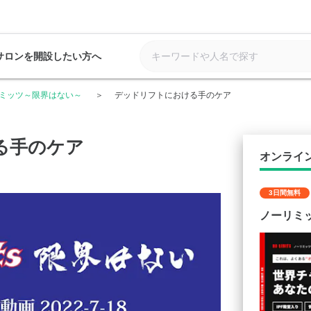
サロンを開設したい方へ
ミッツ～限界はない～
デッドリフトにおける手のケア
る手のケア
オンライ
3日間無料
ノーリミ