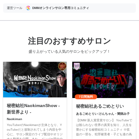
運営ツール
DMMオンラインサロン専用コミュニティ
注目のおすすめサロン
盛り上がっている人気のサロンをピックアップ！
7日間無料
秘密結社NaokimanShow -
秘密結社あるごめとりい
新世界より -
あるごめとりい けんちゃん・闇病み子
Naokiman
【DMM 新人賞受賞サロン】 YouTubeで
YouTuberのNaokimanが主体となり、Y
は観られない世界の真実を知り、人生を
ouTubeだと規制されてしまう内容を中
豊かにする秘密結社コミュニティ ※収
心に、サロン限定のライブ配信やオリジ
益の一部を、犯罪被害者・子ども達の為
ナル動画を公開。また、メンバー同士の
のチャリティーに寄付させていただきま