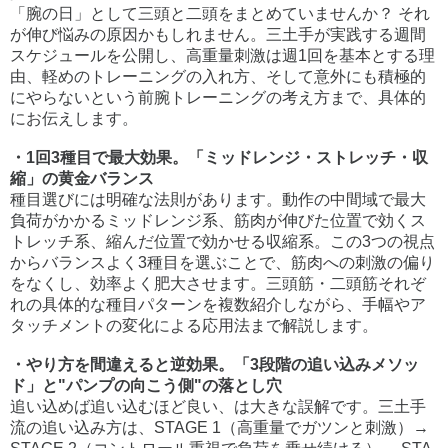
「腕の日」として三頭と二頭をまとめていませんか？ それ
が伸び悩みの原因かもしれません。三土手が実践する週間
スケジュールを公開し、高重量刺激は週1回を基本とする理
由、軽めのトレーニングの入れ方、そして意外にも積極的
にやらないという前腕トレーニングの考え方まで、具体的
にお伝えします。
・1回3種目で最大効果。「ミッドレンジ・ストレッチ・収
縮」の黄金バランス
種目選びには明確な法則があります。動作の中間域で最大
負荷がかかるミッドレンジ系、筋肉が伸びた位置で効くス
トレッチ系、縮んだ位置で効かせる収縮系。この3つの視点
からバランスよく3種目を選ぶことで、筋肉への刺激の偏り
をなくし、効率よく肥大させます。三頭筋・二頭筋それぞ
れの具体的な種目パターンを複数紹介しながら、手幅やア
タッチメントの変化による応用法まで解説します。
・やり方を間違えると逆効果。「3段階の追い込みメソッ
ド」と"パンプの向こう側"の落とし穴
追い込めば追い込むほど良い、は大きな誤解です。三土手
流の追い込み方は、STAGE 1（高重量でガツンと刺激）→