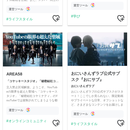
情報交換や交流の場としても楽しんでい
す
運営ツール
ただいています。
運営ツール
学び
ライフスタイル
おにいさんずラブ公式サブ
AREA58
スク『おにサブ』
「コヤッキースタジオ」「秘密結社コヤミナティ」
おにいさんずラブ
立入禁止区域解放。ようこそ、YouTub
おにいさんずラブの公式サブスクがスタ
eの限界を超えた聖域へ「コヤッキース
ート！ここでしか見られない、限定動画
タジオ」「秘密結社コヤミナティ」のY
やプライベートな日常、オフショットな
ouTubeでは規制されてしまうような都
ど、さまざまなコンテンツをお届けしま
市伝説を中心にオリジナルコンテンツを
す。
公開。
運営ツール
運営ツール
オンラインコミュニティ
ライフスタイル