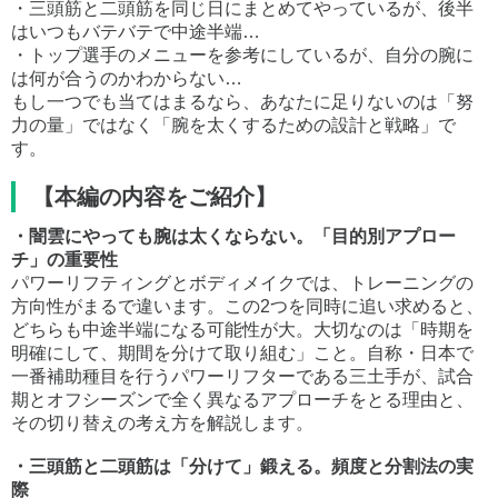
・三頭筋と二頭筋を同じ日にまとめてやっているが、後半
はいつもバテバテで中途半端…
・トップ選手のメニューを参考にしているが、自分の腕に
は何が合うのかわからない…
もし一つでも当てはまるなら、あなたに足りないのは「努
力の量」ではなく「腕を太くするための設計と戦略」で
す。
【本編の内容をご紹介】
・闇雲にやっても腕は太くならない。「目的別アプロー
チ」の重要性
パワーリフティングとボディメイクでは、トレーニングの
方向性がまるで違います。この2つを同時に追い求めると、
どちらも中途半端になる可能性が大。大切なのは「時期を
明確にして、期間を分けて取り組む」こと。自称・日本で
一番補助種目を行うパワーリフターである三土手が、試合
期とオフシーズンで全く異なるアプローチをとる理由と、
その切り替えの考え方を解説します。
・三頭筋と二頭筋は「分けて」鍛える。頻度と分割法の実
際