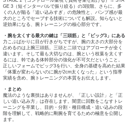
STAGE 2（コントロール重視で負荷を乗せ続ける）→ STA
GE 3（短インターバルで振り絞る）の3段階。さらに、多
くの人が陥る「追い込みすぎ」の危険性と、パンプ感が最
大のところでセーブする技術についても解説。知らないと
逆効果になる、腕トレーニングの核心部分です。
・腕を太くする最大の鍵は「三頭筋」と「ビッグ3」にある
力こぶばかりに目が行きがちですが、腕の太さの大部分を
占めるのは上腕三頭筋。三頭と二頭ではアプローチが全く
違います。そして最も大切なのは、腕という枝葉を太くす
るには、幹である体幹部分の強化が不可欠だということ。
正しいフォームでビッグ3を行い、全身の基礎を高めた結果
「体重が変わらないのに腕が2cm太くなった」という指導
実績を含め、腕トレーニングの本質をお伝えします。
・まとめ
魔法のような裏技はありませんが、「正しい設計」と「正
しい追い込み方」は存在します。闇雲に回数をこなすトレ
ーニングを卒業し、目的・分割・種目構成・追い込みの段
階を理解して、戦略的に剛腕を育てるための極意を公開し
ます。