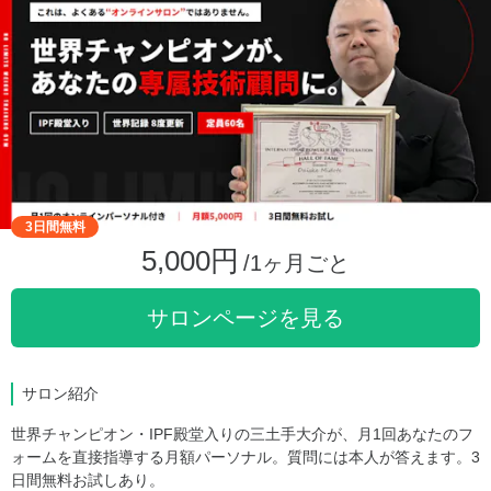
3日間無料
5,000円
/1ヶ月ごと
サロンページを見る
サロン紹介
世界チャンピオン・IPF殿堂入りの三土手大介が、月1回あなたのフ
ォームを直接指導する月額パーソナル。質問には本人が答えます。3
日間無料お試しあり。