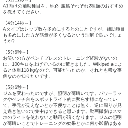
A1向けの補助種目を、big3+腹筋それぞれ2種類のおすすめ
を教えてください。
【4分14秒～】
Aタイプはレップ数を多めにするとのことですが、補助種目
も多めにした方が筋量が多くなるという理解で良いでしょ
うか?
【5分6秒～】
お笑いの方がベンチプレスのトレーニング経験がないの
に、100キロを上げているのに驚きました。Wikipediaによ
ると体重118 kgなので、可能だったのか、それとも稀な事
例なのか知りたいです。
【5分6秒～】
ジムを変わったのですが、照明が薄暗いです。パワーラッ
クやベンチ台をスポットライト的に照らす様になってい
て、手元が見えないとか不便なことは無く、逆に周りが見
え過ぎ無いので集中はできると思います。動画撮影はスマ
ホのライトを使わないと動画が暗くなります。ジムの照明
が薄暗いことでトレーニングの効果とかに何か影響はある