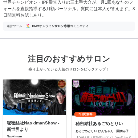
世界チャンピオン・IPF殿堂入りの三土手大介が、月1回あなたのフ
ォームを直接指導する月額パーソナル。質問には本人が答えます。3
日間無料お試しあり。
運営ツール
DMMオンラインサロン専用コミュニティ
注目のおすすめサロン
盛り上がっている人気のサロンをピックアップ！
7日間無料
秘密結社NaokimanShow -
秘密結社あるごめとりい
新世界より -
あるごめとりい けんちゃん・闇病み子
Naokiman
【DMM 新人賞受賞サロン】 YouTubeで