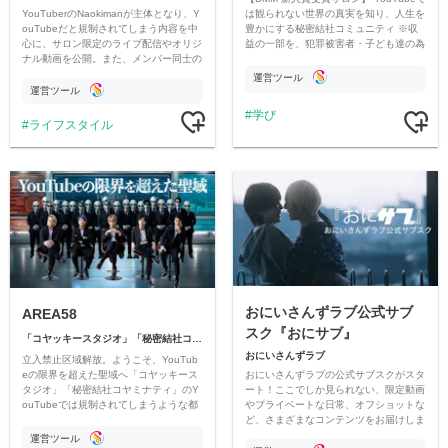
YouTuberのNaokimanが主体となり、Y
は観られない世界の真実を知り、人生を
ouTubeだと規制されてしまう内容を中
豊かにする秘密結社コミュニティ ※収
心に、サロン限定のライブ配信やオリジ
益の一部を、犯罪被害者・子ども達の為
ナル動画を公開。また、メンバー同士の
のチャリティーに寄付させていただきま
情報交換や交流の場としても楽しんでい
す
運営ツール
ただいています。
運営ツール
学び
ライフスタイル
おにいさんずラブ公式サブ
AREA58
スク『おにサブ』
「コヤッキースタジオ」「秘密結社コヤミナティ」
おにいさんずラブ
立入禁止区域解放。ようこそ、YouTub
おにいさんずラブの公式サブスクがスタ
eの限界を超えた聖域へ「コヤッキース
ート！ここでしか見られない、限定動画
タジオ」「秘密結社コヤミナティ」のY
やプライベートな日常、オフショットな
ouTubeでは規制されてしまうような都
ど、さまざまなコンテンツをお届けしま
市伝説を中心にオリジナルコンテンツを
す。
公開。
運営ツール