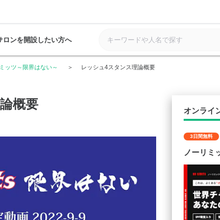
サロンを開設したい方へ
ミッツ～限界はない～
レッシュ4スタンス理論概要
理論概要
オンライ
3日間無料
ノーリミ