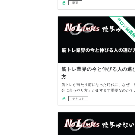
月1…
動画
筋トレ業界の今と伸びる人の選
方
筋トレが当たり前になった時代に、なぜ「
分に合うやり方」がますます重要なのか？
ーリミッツ…
テキスト