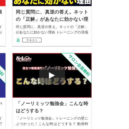
限
同じ質問に、真逆の答え。ネット
の「正解」があなたに効かない理
由
イ
同じ質問に、真逆の答え。ネットの「正解」
お
があなたに効かない理由 トレーニングの現場
でよく受…
テキスト
い
「ノーリミッツ勉強会」こんな時
はどうする？
イ
「ノーリミッツ勉強会」トレーニングの壁に
7
ぶつかった！こんな時はどうする？ 動画時