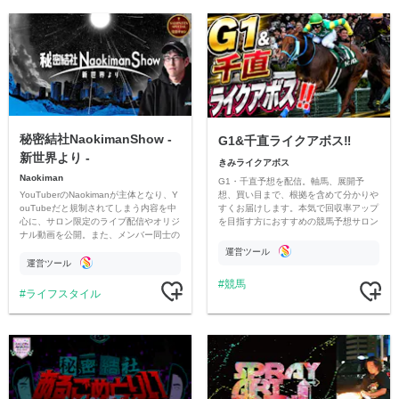
秘密結社NaokimanShow -
G1&千直ライクアボス‼️
新世界より -
きみライクアボス
Naokiman
G1・千直予想を配信。軸馬、展開予
YouTuberのNaokimanが主体となり、Y
想、買い目まで、根拠を含めて分かりや
ouTubeだと規制されてしまう内容を中
すくお届けします。本気で回収率アップ
心に、サロン限定のライブ配信やオリジ
を目指す方におすすめの競馬予想サロン
ナル動画を公開。また、メンバー同士の
です。
情報交換や交流の場としても楽しんでい
運営ツール
ただいています。
運営ツール
競馬
ライフスタイル