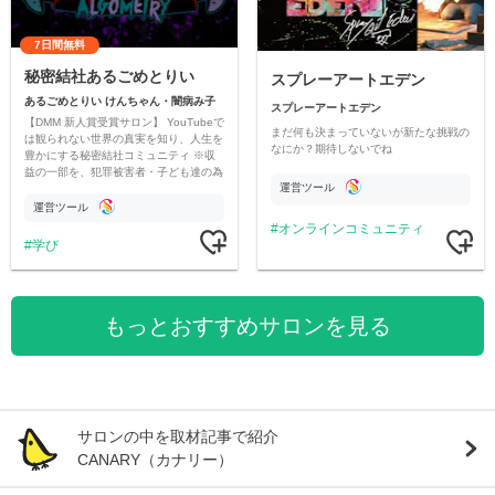
7日間無料
秘密結社あるごめとりい
スプレーアートエデン
あるごめとりい けんちゃん・闇病み子
スプレーアートエデン
【DMM 新人賞受賞サロン】 YouTubeで
まだ何も決まっていないが新たな挑戦の
は観られない世界の真実を知り、人生を
なにか？期待しないでね
豊かにする秘密結社コミュニティ ※収
益の一部を、犯罪被害者・子ども達の為
運営ツール
のチャリティーに寄付させていただきま
す
運営ツール
オンラインコミュニティ
学び
もっとおすすめサロンを見る
サロンの中を取材記事で紹介
CANARY（カナリー）