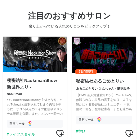
注目のおすすめサロン
盛り上がっている人気のサロンをピックアップ！
7日間無料
秘密結社NaokimanShow -
秘密結社あるごめとりい
新世界より -
あるごめとりい けんちゃん・闇病み子
Naokiman
【DMM 新人賞受賞サロン】 YouTubeで
YouTuberのNaokimanが主体となり、Y
は観られない世界の真実を知り、人生を
ouTubeだと規制されてしまう内容を中
豊かにする秘密結社コミュニティ ※収
心に、サロン限定のライブ配信やオリジ
益の一部を、犯罪被害者・子ども達の為
ナル動画を公開。また、メンバー同士の
のチャリティーに寄付させていただきま
情報交換や交流の場としても楽しんでい
す
運営ツール
ただいています。
運営ツール
学び
ライフスタイル