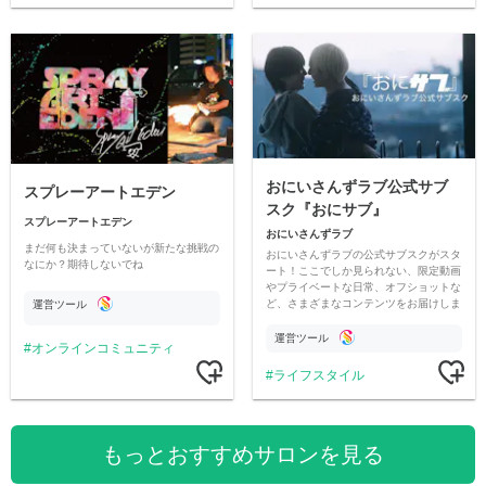
おにいさんずラブ公式サブ
スプレーアートエデン
スク『おにサブ』
スプレーアートエデン
おにいさんずラブ
まだ何も決まっていないが新たな挑戦の
おにいさんずラブの公式サブスクがスタ
なにか？期待しないでね
ート！ここでしか見られない、限定動画
やプライベートな日常、オフショットな
ど、さまざまなコンテンツをお届けしま
運営ツール
す。
運営ツール
オンラインコミュニティ
ライフスタイル
もっとおすすめサロンを見る