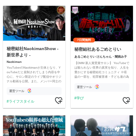
7日間無料
秘密結社NaokimanShow -
秘密結社あるごめとりい
新世界より -
あるごめとりい けんちゃん・闇病み子
Naokiman
【DMM 新人賞受賞サロン】 YouTubeで
YouTuberのNaokimanが主体となり、Y
は観られない世界の真実を知り、人生を
ouTubeだと規制されてしまう内容を中
豊かにする秘密結社コミュニティ ※収
心に、サロン限定のライブ配信やオリジ
益の一部を、犯罪被害者・子ども達の為
ナル動画を公開。また、メンバー同士の
のチャリティーに寄付させていただきま
情報交換や交流の場としても楽しんでい
す
運営ツール
ただいています。
運営ツール
学び
ライフスタイル