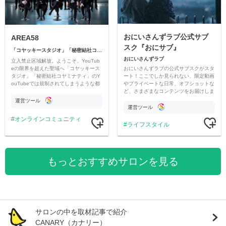
おにいさんずラブ公式サブ
AREA58
スク『おにサブ』
「コヤッキースタジオ」「秘密結社コヤミナティ」
おにいさんずラブ
立入禁止区域解放。ようこそ、YouTub
おにいさんずラブの公式サブスクがスタ
eの限界を超えた聖域へ「コヤッキース
ート！ここでしか見られない、限定動画
タジオ」「秘密結社コヤミナティ」のY
やプライベートな日常、オフショットな
ouTubeでは規制されてしまうような都
ど、さまざまなコンテンツをお届けしま
市伝説を中心にオリジナルコンテンツを
す。
公開。
運営ツール
運営ツール
オンラインコミュニティ
ライフスタイル
もっとおすすめサロンを見る
サロンの中を取材記事で紹介
CANARY（カナリー）