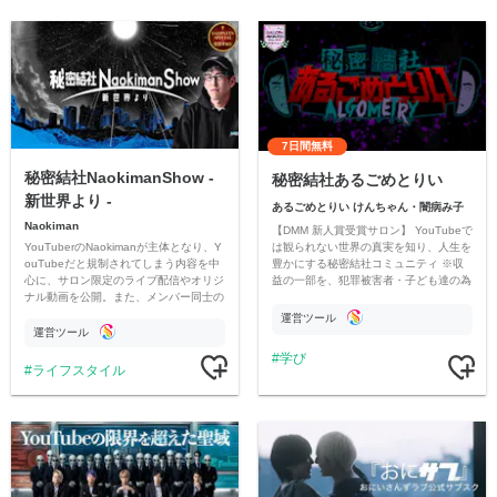
7日間無料
秘密結社NaokimanShow -
秘密結社あるごめとりい
新世界より -
あるごめとりい けんちゃん・闇病み子
Naokiman
【DMM 新人賞受賞サロン】 YouTubeで
YouTuberのNaokimanが主体となり、Y
は観られない世界の真実を知り、人生を
ouTubeだと規制されてしまう内容を中
豊かにする秘密結社コミュニティ ※収
心に、サロン限定のライブ配信やオリジ
益の一部を、犯罪被害者・子ども達の為
ナル動画を公開。また、メンバー同士の
のチャリティーに寄付させていただきま
情報交換や交流の場としても楽しんでい
す
運営ツール
ただいています。
運営ツール
学び
ライフスタイル