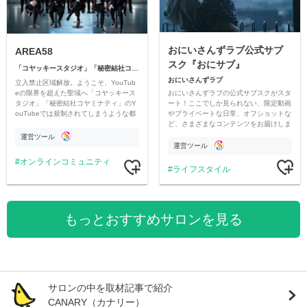
おにいさんずラブ公式サブ
AREA58
スク『おにサブ』
「コヤッキースタジオ」「秘密結社コヤミナティ」
おにいさんずラブ
立入禁止区域解放。ようこそ、YouTub
おにいさんずラブの公式サブスクがスタ
eの限界を超えた聖域へ「コヤッキース
ート！ここでしか見られない、限定動画
タジオ」「秘密結社コヤミナティ」のY
やプライベートな日常、オフショットな
ouTubeでは規制されてしまうような都
ど、さまざまなコンテンツをお届けしま
市伝説を中心にオリジナルコンテンツを
す。
公開。
運営ツール
運営ツール
オンラインコミュニティ
ライフスタイル
もっとおすすめサロンを見る
サロンの中を取材記事で紹介
CANARY（カナリー）