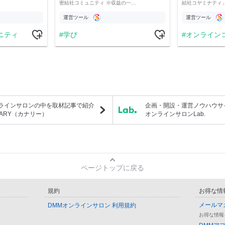
密結社コミュニティ ※収益の一…
結社コヤミナティ」の
運営ツール
運営ツール
ニティ
学び
オンライン
ラインサロンの中を取材記事で紹介
企画・開設・運営ノウハウサ
NARY（カナリー）
オンラインサロンLab.
ページトップに戻る
規約
お得な情
メールマ
DMMオンラインサロン 利用規約
お得な情報