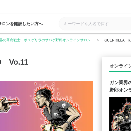
サロンを開設したい方へ
界の革命戦士 ボスゲリラのサバゲ野郎オンラインサロン
GUERRILLA R
 Vo.11
オンライ
ガン業界
野郎オン