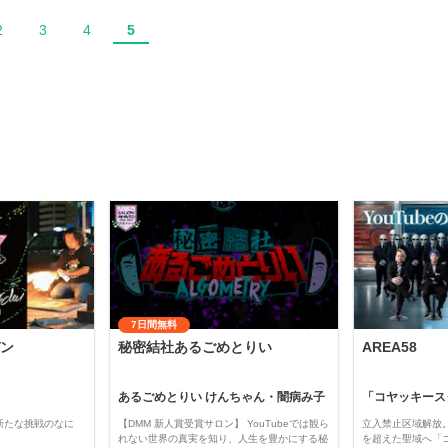
2
3
4
5
7日間無料
ン
秘密結社あるごめとりい
AREA58
あるごめとりい けんちゃん・闇病み子
新たな挑戦のなに
【DMM 新人賞受賞サロン】 YouTubeでは観ら
立入禁止区域解放。
れない世界の真実を知り、人生を豊かにする秘
を超えた聖域へ「