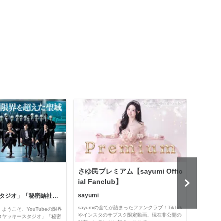
さゆ民プレミアム【sayumi Offic
公益
ial Fanclub】
sayumi
「コヤッキースタジオ」「秘密結社コヤミナティ」
公益
sayumiの全てが詰まったファンクラブ！TikTok
ようこそ、YouTubeの限界
Officia
やインスタのサブスク限定動画、現在非公開の
コヤッキースタジオ」「秘密
e thro