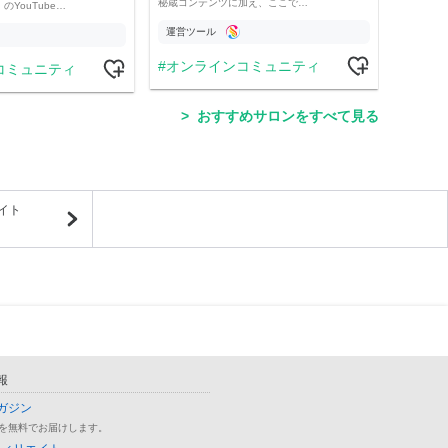
秘蔵コンテンツに加え、ここで…
YouTube…
運営ツール
運営
オンラインコミュニティ
コミュニティ
学
おすすめサロンをすべて見る
イト
報
ガジン
を無料でお届けします。