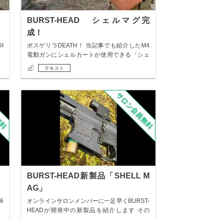
BURST-HEAD シェルマグ完
成！
I
ボスゲリラDEATH！ 当記事でも紹介したM4
電動ガンにシェルカートが使用できる「シェ
ルマ…
テキスト
BURST-HEAD新製品「SHELL M
AG」
6
オンラインサロンメンバーに一足早くBURST-
HEADが開発中の新製品を紹介します その