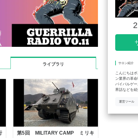
2
サロン紹介
ライブラリ
こんにちはボ
ン業界の革命
バイバルゲー
界話などを紹
運営ツール
行
第5回 MILITARY CAMP ミリキ