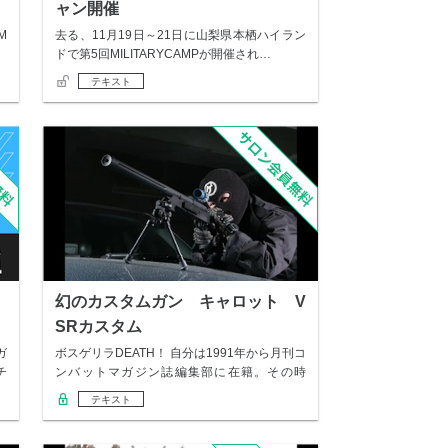
ャン開催
M
去る、11月19日～21日に山梨県本栖ハイラン
ドで第5回MILITARYCAMPが開催され…
テキスト
幻のカスタムガン キャロット V
SRカスタム
ガ
ボスゲリラDEATH！ 自分は1991年から月刊コ
チ
ンバットマガジン誌編集部に在籍。その時
代…
テキスト