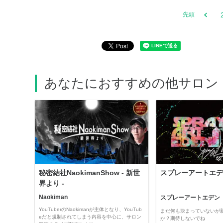
先頭
あなたにおすすめの他サロン
秘密結社NaokimanShow - 新世
スプレーアートエデ
界より -
Naokiman
スプレーアートエデン
YouTuberのNaokimanが主体となり、YouTub
まだ何も決まっていないが
eだと規制されてしまう内容を中心に、サロン
か？期待しないでね