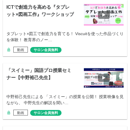
ICTで創造力を高める『タブレ
ット×図画工作』ワークショップ
【入門編】
タブレット×図工で創造力を育てる！ Viscuitを使った作品づくり
を体験！ 教育界のノー…
動画
サロン会員無料
「スイミー」国語プロ授業セミ
ナー【中野裕己先生】
中野裕己先生による 「スイミー」の授業を公開！ 授業映像を見
ながら、 中野先生の解説を聞い…
動画
サロン会員無料