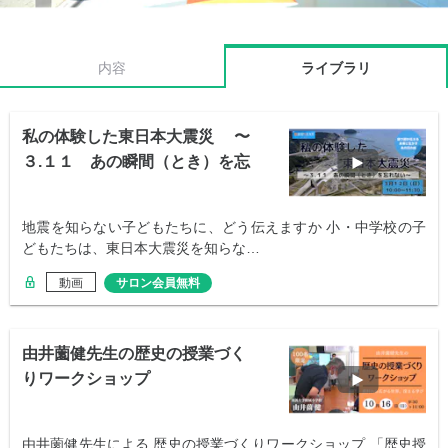
内容
ライブラリ
私の体験した東日本大震災 〜
３.１１ あの瞬間（とき）を忘
れない〜
地震を知らない子どもたちに、どう伝えますか 小・中学校の子
どもたちは、東日本大震災を知らな…
動画
サロン会員無料
由井薗健先生の歴史の授業づく
りワークショップ
由井薗健先生による 歴史の授業づくりワークショップ 「歴史授