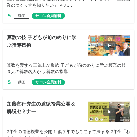
業のつくり方を知りたい」 そん…
動画
サロン会員無料
算数の技 子どもが前のめりに学
ぶ指導技術
算数を愛する三銃士が集結 子どもが前のめりに学ぶ授業の技！
３人の算数名人から 算数の指導…
動画
サロン会員無料
加藤宣行先生の道徳授業公開＆
解説セミナー
2年生の道徳授業を公開！ 低学年でもここまで深まる 2年生「わ