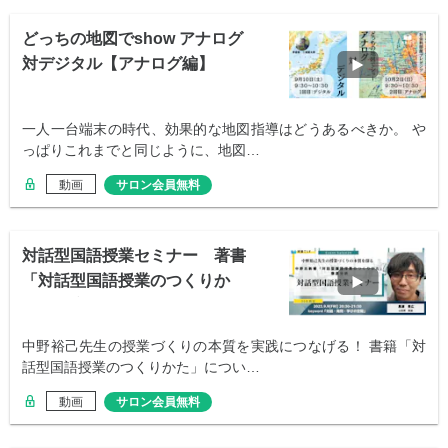
どっちの地図でshow アナログ
対デジタル【アナログ編】
一人一台端末の時代、効果的な地図指導はどうあるべきか。 や
っぱりこれまでと同じように、地図…
動画
サロン会員無料
対話型国語授業セミナー 著書
「対話型国語授業のつくりか
た」徹底分析
中野裕己先生の授業づくりの本質を実践につなげる！ 書籍「対
話型国語授業のつくりかた」につい…
動画
サロン会員無料