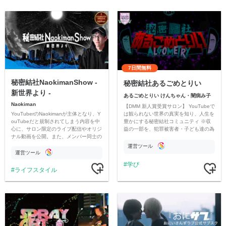
7日間無料
秘密結社NaokimanShow -
秘密結社あるごめとりい
新世界より -
あるごめとりい けんちゃん・闇病み子
Naokiman
【DMM 新人賞受賞サロン】 YouTubeで
YouTuberのNaokimanが主体となり、Y
は観られない世界の真実を知り、人生を
ouTubeだと規制されてしまう内容を中
豊かにする秘密結社コミュニティ ※収
心に、サロン限定のライブ配信やオリジ
益の一部を、犯罪被害者・子ども達の為
ナル動画を公開。また、メンバー同士の
のチャリティーに寄付させていただきま
情報交換や交流の場としても楽しんでい
す
運営ツール
ただいています。
運営ツール
学び
ライフスタイル