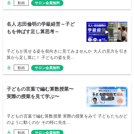
動画
サロン会員無料
名人 志田倫明の学級経営～子ど
もを伸ばす足し算思考～
子どもが見せる姿を前向きに見てみませんか 大人の見方を引き
算から足し算に！ 子どもの姿を見…
動画
サロン会員無料
子どもの言葉で編む算数授業〜
実際の授業を見て学ぶ〜
子どもの言葉で編む算数授業 実際の授業をみて 子どもたちがど
のように動くのか その時に先生…
動画
サロン会員無料