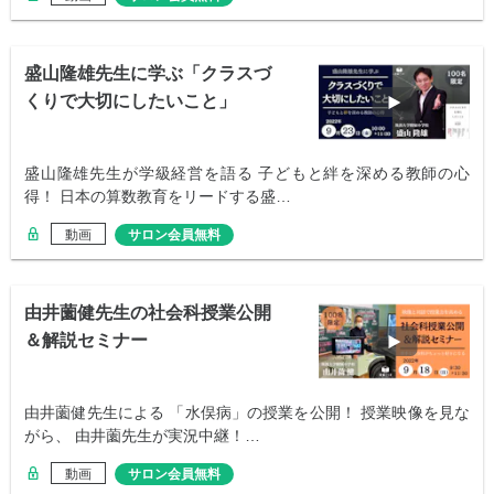
盛山隆雄先生に学ぶ「クラスづ
くりで大切にしたいこと」
盛山隆雄先生が学級経営を語る 子どもと絆を深める教師の心
得！ 日本の算数教育をリードする盛…
動画
サロン会員無料
由井薗健先生の社会科授業公開
＆解説セミナー
由井薗健先生による 「水俣病」の授業を公開！ 授業映像を見な
がら、 由井薗先生が実況中継！…
動画
サロン会員無料