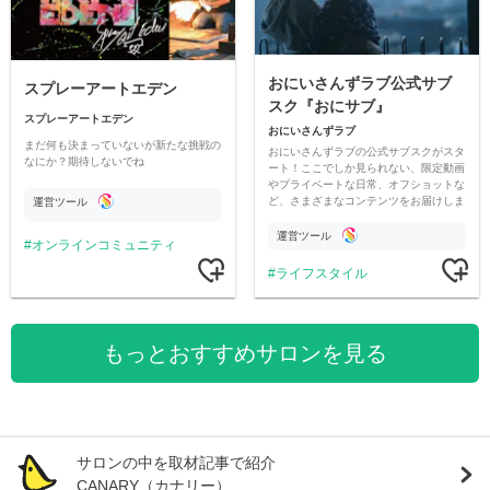
おにいさんずラブ公式サブ
スプレーアートエデン
スク『おにサブ』
スプレーアートエデン
おにいさんずラブ
まだ何も決まっていないが新たな挑戦の
おにいさんずラブの公式サブスクがスタ
なにか？期待しないでね
ート！ここでしか見られない、限定動画
やプライベートな日常、オフショットな
ど、さまざまなコンテンツをお届けしま
運営ツール
す。
運営ツール
オンラインコミュニティ
ライフスタイル
もっとおすすめサロンを見る
サロンの中を取材記事で紹介
CANARY（カナリー）