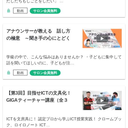
たしたちもしごとをしたい」 …
動画
サロン会員無料
アナウンサーが教える 話し方
の極意 ～聞き手の心にとどく
話し方～
学級の中で、こんな悩みはありませんか？ ・子どもに集中して
話を聞いてほしいのに、子どもが注…
動画
サロン会員無料
【第3回】目指せICTの文具化！
GIGAティーチャー講座（全３
回）
ICTを文房具に！ 認定プロから学ぶICT授業実践！ クロームブッ
ク、ロイロノート ICT…