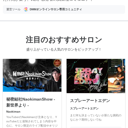
運営ツール
DMMオンラインサロン専用コミュニティ
注目のおすすめサロン
盛り上がっている人気のサロンをピックアップ！
秘密結社NaokimanShow -
スプレーアートエデン
新世界より -
スプレーアートエデン
Naokiman
まだ何も決まっていないが新たな挑戦の
YouTuberのNaokimanが主体となり、Y
なにか？期待しないでね
ouTubeだと規制されてしまう内容を中
心に、サロン限定のライブ配信やオリジ