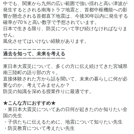
中でも、関東から九州の広い範囲で強い揺れと高い津波が
発生するとされる南海トラフ地震と、首都中枢機能への影
響が懸念される首都直下地震は、今後30年以内に発生する
確率が70％と高い数字で予想されています。
日本で生きる限り、防災について学び続けなければなりま
せん。
風化させてはいけない経験があります。
＿＿＿＿＿＿＿＿＿＿＿＿＿
過去を知って、未来を考える
￣￣￣￣￣￣￣￣￣￣￣￣￣
東日本大震災について、多くの方に伝え続けてきた宮城県
南三陸町の語り部の方々。
直接体験された方から話を聞いて、未来の暮らしに何が必
要なのか、考えてみませんか？
防災の知識を深める授業作りに最適です。
★こんな方におすすめ★
・東日本大震災についてあの日何が起きたのか知りたい全
国の先生
・子供たちに伝えるために、地震について知りたい先生
・防災教育について考えたい先生