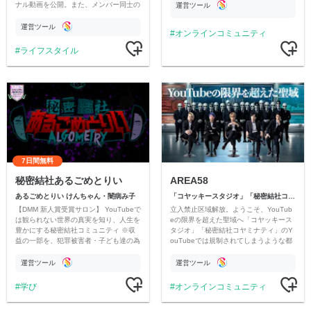
ナル動画を公開。また、メンバー同士の
運営ツール
情報交換や交流の場としても楽しんでい
ただいています。
運営ツール
オンラインコミュニティ
ライフスタイル
7日間無料
秘密結社あるごめとりい
AREA58
あるごめとりい けんちゃん・闇病み子
「コヤッキースタジオ」「秘密結社コヤミナティ」
【DMM 新人賞受賞サロン】 YouTubeで
立入禁止区域解放。ようこそ、YouTub
は観られない世界の真実を知り、人生を
eの限界を超えた聖域へ「コヤッキース
豊かにする秘密結社コミュニティ ※収
タジオ」「秘密結社コヤミナティ」のY
益の一部を、犯罪被害者・子ども達の為
ouTubeでは規制されてしまうような都
のチャリティーに寄付させていただきま
市伝説を中心にオリジナルコンテンツを
す
公開。
運営ツール
運営ツール
学び
オンラインコミュニティ