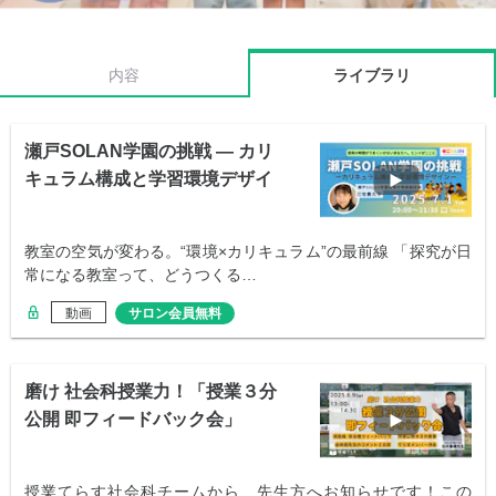
内容
ライブラリ
瀬戸SOLAN学園の挑戦 ― カリ
キュラム構成と学習環境デザイ
ン ―
教室の空気が変わる。“環境×カリキュラム”の最前線 「探究が日
常になる教室って、どうつくる…
動画
サロン会員無料
磨け 社会科授業力！「授業３分
公開 即フィードバック会」
授業てらす社会科チームから、先生方へお知らせです！この