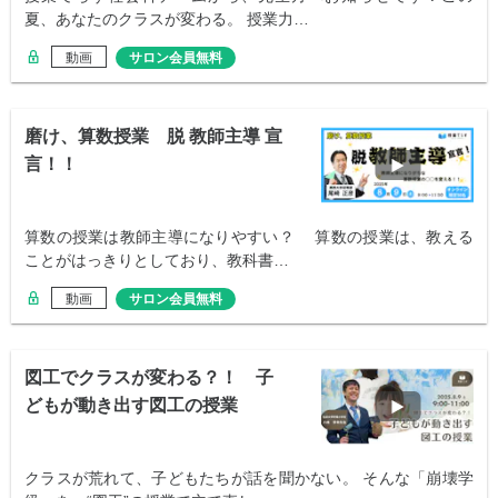
夏、あなたのクラスが変わる。 授業力…
動画
サロン会員無料
磨け、算数授業 脱 教師主導 宣
言！！
算数の授業は教師主導になりやすい？ 算数の授業は、教える
ことがはっきりとしており、教科書…
動画
サロン会員無料
図工でクラスが変わる？！ 子
どもが動き出す図工の授業
クラスが荒れて、子どもたちが話を聞かない。 そんな「崩壊学