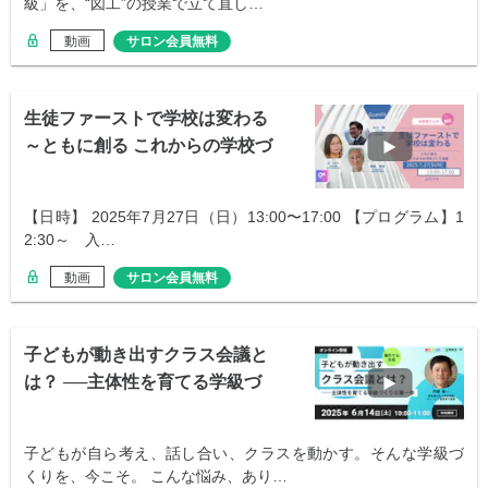
級」を、“図工”の授業で立て直し…
動画
サロン会員無料
生徒ファーストで学校は変わる
～ともに創る これからの学校づ
くり会議～
【日時】 2025年7月27日（日）13:00〜17:00 【プログラム】1
2:30～ 入…
動画
サロン会員無料
子どもが動き出すクラス会議と
は？ ──主体性を育てる学級づ
くりの第一歩
子どもが自ら考え、話し合い、クラスを動かす。そんな学級づ
くりを、今こそ。 こんな悩み、あり…