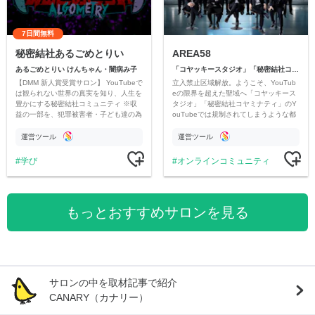
7日間無料
秘密結社あるごめとりい
AREA58
あるごめとりい けんちゃん・闇病み子
「コヤッキースタジオ」「秘密結社コヤミナティ」
【DMM 新人賞受賞サロン】 YouTubeで
立入禁止区域解放。ようこそ、YouTub
は観られない世界の真実を知り、人生を
eの限界を超えた聖域へ「コヤッキース
豊かにする秘密結社コミュニティ ※収
タジオ」「秘密結社コヤミナティ」のY
益の一部を、犯罪被害者・子ども達の為
ouTubeでは規制されてしまうような都
のチャリティーに寄付させていただきま
市伝説を中心にオリジナルコンテンツを
す
公開。
運営ツール
運営ツール
学び
オンラインコミュニティ
もっとおすすめサロンを見る
サロンの中を取材記事で紹介
CANARY（カナリー）