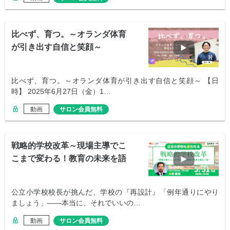
比べず、育つ。～オランダ体育
が引き出す自信と笑顔～
比べず、育つ。～オランダ体育が引き出す自信と笑顔～ 【日
時】 2025年6月27日（金）1…
動画
サロン会員無料
戦略的学校改革～現場主導でこ
こまで変わる！教育の未来を語
る一夜～
公立小学校校長が挑んだ、学校の『再設計』「例年通りにやり
ましょう」——本当に、それでいいの…
動画
サロン会員無料