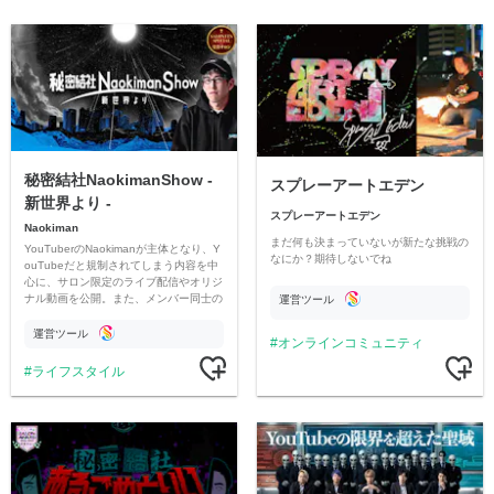
秘密結社NaokimanShow -
スプレーアートエデン
新世界より -
スプレーアートエデン
Naokiman
まだ何も決まっていないが新たな挑戦の
YouTuberのNaokimanが主体となり、Y
なにか？期待しないでね
ouTubeだと規制されてしまう内容を中
心に、サロン限定のライブ配信やオリジ
ナル動画を公開。また、メンバー同士の
運営ツール
情報交換や交流の場としても楽しんでい
ただいています。
運営ツール
オンラインコミュニティ
ライフスタイル