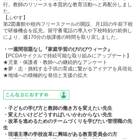
行。教師のリソースを本質的な教育活動へと再配分しまし
た。
【ふやす】
第2図書館や校内フリースクールの開設、月1回の午前下校
で研修機会を拡充。留守番電話の導入や下校時刻の前倒し
により、週170分の放課後の時間を取り戻しました。
・一週間宿題なし『家庭学習のびのびウィーク』
【PCDAサイクルで持続可能な取り組みにアップデート】
★児童・保護者・教師への継続的なアンケート
★夢・志・挑戦する子供の育成に繋がるアイデアを具現化
★地域への積極的な発信と支援の拡大
・子どもの学び方と教師の働き方を変えたい先生
・変えたいけどどうすればいいかわからない先生
・改革を進めるためのチームづくりを学びたい管理職の先
生
・現場主導の学校改革に興味がある教育委員会の方