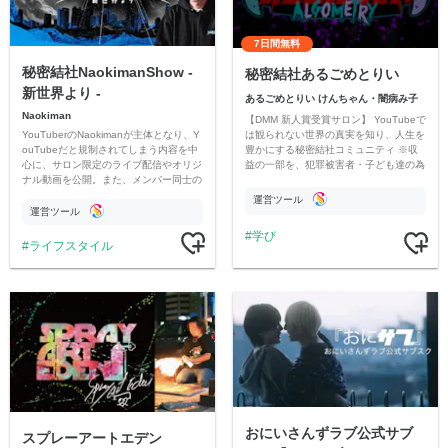
7日間無料
秘密結社NaokimanShow -
秘密結社あるごめとりい
新世界より -
あるごめとりい けんちゃん・闇病み子
Naokiman
【DMM 新人賞受賞サロン】 YouTubeで
YouTuberのNaokimanが主体となり、Y
は観られない世界の真実を知り、人生を
ouTubeだと規制されてしまう内容を中
豊かにする秘密結社コミュニティ ※収
心に、サロン限定のライブ配信やオリジ
益の一部を、犯罪被害者・子ども達の為
ナル動画を公開。また、メンバー同士の
のチャリティーに寄付させていただきま
情報交換や交流の場としても楽しんでい
す
運営ツール
ただいています。
運営ツール
学び
ライフスタイル
おにいさんずラブ公式サブ
スプレーアートエデン