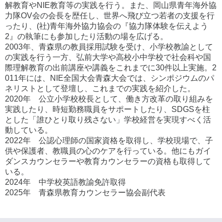
解教育やNIE教育等の実践を行う。また、岡山県青年海外協
力隊OV会の会長を歴任し、世界へ飛び立つ若者の支援を行
ったり、(社)青年海外協力協会の『協力隊体験を伝えよう
2』の執筆にも参加したり活動の場を広げる。
2003年、青森県の教員採用試験を受け、小学校教諭として
の実践を行う一方、弘前大学や高校小中学校で社会科や国
際理解教育の出前講座や講義をこれまでに30件以上実施。2
011年には、NIE全国大会青森大会では、シンポジウムのパ
ネリストとして登壇し、これまでの実践を紹介した。
2020年 公立小学校校長として、働き方改革の取り組みを
実践したり、時短勤務職員をサポートしたり、SDGSを柱
とした「誰ひとり取り残さない」学校経営を実現すべく活
動している。
2022年 公認心理師の国家資格を取得し、学校現場で、子
供や保護者、教職員の心のケアを行っている。他にもガイ
ダンスカウンセラーや教育カウンセラーの資格も取得して
いる。
2024年 中学校英語教諭免許取得
2025年 青森県教育カウンセラー協会副代表