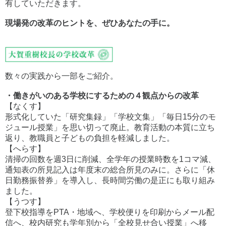
有していただきます。
現場発の改革のヒントを、ぜひあなたの手に。
数々の実践から一部をご紹介。
・働きがいのある学校にするための４観点からの改革
【なくす】
形式化していた「研究集録」「学校文集」「毎日15分のモ
ジュール授業」を思い切って廃止。教育活動の本質に立ち
返り、教職員と子どもの負担を軽減しました。
【へらす】
清掃の回数を週3日に削減、全学年の授業時数を1コマ減、
通知表の所見記入は年度末の総合所見のみに。さらに「休
日勤務振替券」を導入し、長時間労働の是正にも取り組み
ました。
【うつす】
登下校指導をPTA・地域へ、学校便りを印刷からメール配
信へ、校内研究も学年別から「全校見せ合い授業」へ移