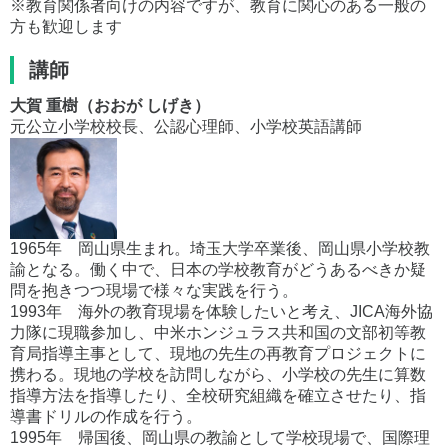
※教育関係者向けの内容ですが、教育に関心のある一般の
方も歓迎します
講師
大賀 重樹（おおが しげき）
元公立小学校校長、公認心理師、小学校英語講師
1965年 岡山県生まれ。埼玉大学卒業後、岡山県小学校教
諭となる。働く中で、日本の学校教育がどうあるべきか疑
問を抱きつつ現場で様々な実践を行う。
1993年 海外の教育現場を体験したいと考え、JICA海外協
力隊に現職参加し、中米ホンジュラス共和国の文部初等教
育局指導主事として、現地の先生の再教育プロジェクトに
携わる。現地の学校を訪問しながら、小学校の先生に算数
指導方法を指導したり、全校研究組織を確立させたり、指
導書ドリルの作成を行う。
1995年 帰国後、岡山県の教諭として学校現場で、国際理