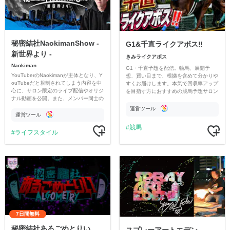
秘密結社NaokimanShow -
G1&千直ライクアボス‼️
新世界より -
きみライクアボス
Naokiman
G1・千直予想を配信。軸馬、展開予
YouTuberのNaokimanが主体となり、Y
想、買い目まで、根拠を含めて分かりや
ouTubeだと規制されてしまう内容を中
すくお届けします。本気で回収率アップ
心に、サロン限定のライブ配信やオリジ
を目指す方におすすめの競馬予想サロン
ナル動画を公開。また、メンバー同士の
です。
情報交換や交流の場としても楽しんでい
運営ツール
ただいています。
運営ツール
競馬
ライフスタイル
7日間無料
秘密結社あるごめとりい