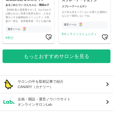
スプレーアートエデン
あるごめとりい けんちゃん・闇病み子
スプレーアートエデン
【DMM 新人賞受賞サロン】 YouTubeで
まだ何も決まっていないが新たな挑戦の
は観られない世界の真実を知り、人生を
なにか？期待しないでね
豊かにする秘密結社コミュニティ ※収
益の一部を、犯罪被害者・子ども達の為
運営ツール
のチャリティーに寄付させていただきま
す
運営ツール
オンラインコミュニティ
学び
もっとおすすめサロンを見る
サロンの中を取材記事で紹介
CANARY（カナリー）
企画・開設・運営ノウハウサイト
オンラインサロンLab.