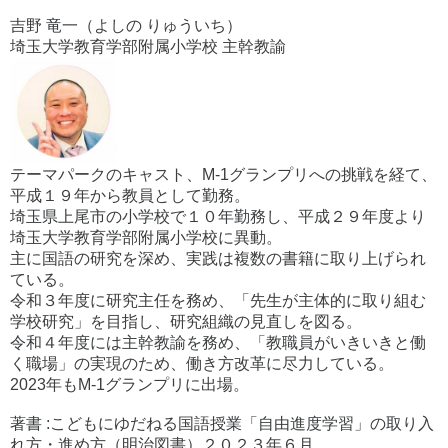
吉野 竜一（よしの りゅういち）
埼玉大学教育学部附属小学校 主幹教諭
テーマパークのキャスト、M-1グランプリへの挑戦を経て、
平成１９年から教員として勤務。
埼玉県上尾市の小学校で１０年勤務し、平成２９年度より
埼玉大学教育学部附属小学校に異動。
主に国語の研究を深め、実践は複数の書籍に取り上げられ
ている。
令和３年度に研究主任を務め、「先生が主体的に取り組む
学校研究」を目指し、研究組織の見直しを図る。
令和４年度には主幹教諭を務め、「教職員がいきいきと働
く職場」の実現のため、働き方改革に尽力している。
2023年もM-1グランプリに出場。
著書 :こどもにゆだねる国語授業「自由進度学習」の取り入
れ方・進め方（明治図書）２０２３年６月