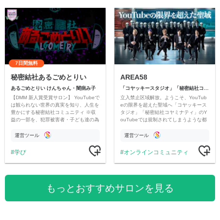
7日間無料
秘密結社あるごめとりい
AREA58
あるごめとりい けんちゃん・闇病み子
「コヤッキースタジオ」「秘密結社コヤミナティ」
【DMM 新人賞受賞サロン】 YouTubeで
立入禁止区域解放。ようこそ、YouTub
は観られない世界の真実を知り、人生を
eの限界を超えた聖域へ「コヤッキース
豊かにする秘密結社コミュニティ ※収
タジオ」「秘密結社コヤミナティ」のY
益の一部を、犯罪被害者・子ども達の為
ouTubeでは規制されてしまうような都
のチャリティーに寄付させていただきま
市伝説を中心にオリジナルコンテンツを
す
公開。
運営ツール
運営ツール
学び
オンラインコミュニティ
もっとおすすめサロンを見る