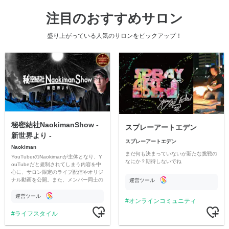
注目のおすすめサロン
盛り上がっている人気のサロンをピックアップ！
秘密結社NaokimanShow -
スプレーアートエデン
新世界より -
スプレーアートエデン
Naokiman
まだ何も決まっていないが新たな挑戦の
YouTuberのNaokimanが主体となり、Y
なにか？期待しないでね
ouTubeだと規制されてしまう内容を中
心に、サロン限定のライブ配信やオリジ
ナル動画を公開。また、メンバー同士の
運営ツール
情報交換や交流の場としても楽しんでい
ただいています。
運営ツール
オンラインコミュニティ
ライフスタイル