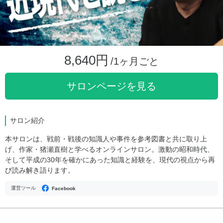
8,640円
/1ヶ月ごと
サロンページを見る
サロン紹介
本サロンは、戦前・戦後の知識人や事件を参考図書と共に取り上
げ、作家・猪瀬直樹と学べるオンラインサロン。激動の昭和時代、
そして平成の30年を確かにあった知識と経験を、現代の視点から再
び読み解き語ります。
運営ツール
Facebook