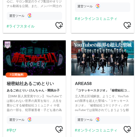
心に、サロン限定のライブ配信やオリジ
ナル動画を公開。また、メンバー同士の
運営ツール
情報交換や交流の場としても楽しんでい
ただいています。
運営ツール
オンラインコミュニティ
ライフスタイル
7日間無料
秘密結社あるごめとりい
AREA58
あるごめとりい けんちゃん・闇病み子
「コヤッキースタジオ」「秘密結社コヤミナティ」
【DMM 新人賞受賞サロン】 YouTubeで
立入禁止区域解放。ようこそ、YouTub
は観られない世界の真実を知り、人生を
eの限界を超えた聖域へ「コヤッキース
豊かにする秘密結社コミュニティ ※収
タジオ」「秘密結社コヤミナティ」のY
益の一部を、犯罪被害者・子ども達の為
ouTubeでは規制されてしまうような都
のチャリティーに寄付させていただきま
市伝説を中心にオリジナルコンテンツを
す
公開。
運営ツール
運営ツール
学び
オンラインコミュニティ