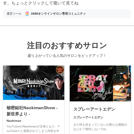
す。ちょっとクリックして覗いて見てね
運営ツール
DMMオンラインサロン専用コミュニティ
注目のおすすめサロン
盛り上がっている人気のサロンをピックアップ！
秘密結社NaokimanShow -
スプレーアートエデン
新世界より -
スプレーアートエデン
Naokiman
まだ何も決まっていないが新たな挑戦の
YouTuberのNaokimanが主体となり、Y
なにか？期待しないでね
ouTubeだと規制されてしまう内容を中