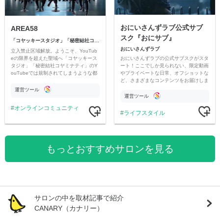
おにいさんずラブ公式サブ
AREA58
スク『おにサブ』
「コヤッキースタジオ」「秘密結社コヤミナティ」
おにいさんずラブ
立入禁止区域解放。ようこそ、YouTub
おにいさんずラブの公式サブスクがスタ
eの限界を超えた聖域へ「コヤッキース
ート！ここでしか見られない、限定動画
タジオ」「秘密結社コヤミナティ」のY
やプライベートな日常、オフショットな
ouTubeでは規制されてしまうような都
ど、さまざまなコンテンツをお届けしま
市伝説を中心にオリジナルコンテンツを
す。
公開。
運営ツール
運営ツール
オンラインコミュニティ
ライフスタイル
もっとおすすめサロンを見る
サロンの中を取材記事で紹介
CANARY（カナリー）