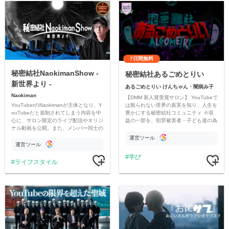
7日間無料
秘密結社NaokimanShow -
秘密結社あるごめとりい
新世界より -
あるごめとりい けんちゃん・闇病み子
Naokiman
【DMM 新人賞受賞サロン】 YouTubeで
YouTuberのNaokimanが主体となり、Y
は観られない世界の真実を知り、人生を
ouTubeだと規制されてしまう内容を中
豊かにする秘密結社コミュニティ ※収
心に、サロン限定のライブ配信やオリジ
益の一部を、犯罪被害者・子ども達の為
ナル動画を公開。また、メンバー同士の
のチャリティーに寄付させていただきま
情報交換や交流の場としても楽しんでい
す
運営ツール
ただいています。
運営ツール
学び
ライフスタイル