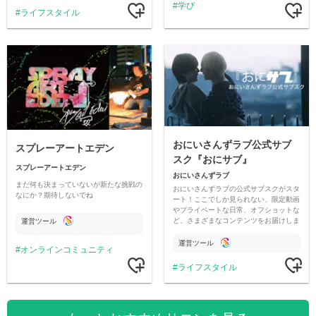
学び
ライフスタイル
おにいさんずラブ公式サブ
スプレーアートエデン
スク『おにサブ』
スプレーアートエデン
おにいさんずラブ
まだ何も決まっていないが新たな挑戦の
おにいさんずラブの公式サブスクがスタ
なにか？期待しないでね
ート！ここでしか見られない、限定動画
やプライベートな日常、オフショットな
ど、さまざまなコンテンツをお届けしま
運営ツール
す。
運営ツール
オンラインコミュニティ
ライフスタイル