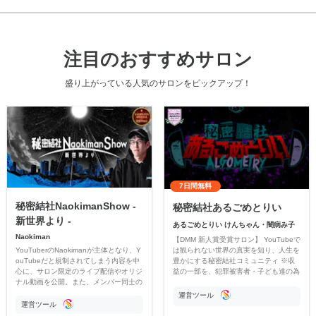
注目のおすすめサロン
盛り上がっている人気のサロンをピックアップ！
7日間無料
秘密結社NaokimanShow -
秘密結社あるごめとりい
新世界より -
あるごめとりい けんちゃん・闇病み子
Naokiman
【DMM 新人賞受賞サロン】 YouTubeで
YouTuberのNaokimanが主体となり、Y
は観られない世界の真実を知り、人生を
ouTubeだと規制されてしまう内容を中
豊かにする秘密結社コミュニティ ※収
心に、サロン限定のライブ配信やオリジ
益の一部を、犯罪被害者・子ども達の為
ナル動画を公開。また、メンバー同士の
のチャリティーに寄付させていただきま
情報交換や交流の場としても楽しんでい
す
運営ツール
ただいています。
運営ツール