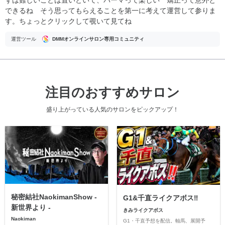
できるね そう思ってもらえることを第一に考えて運営して参りま
す。ちょっとクリックして覗いて見てね
運営ツール
DMMオンラインサロン専用コミュニティ
注目のおすすめサロン
盛り上がっている人気のサロンをピックアップ！
秘密結社NaokimanShow -
G1&千直ライクアボス‼️
新世界より -
きみライクアボス
Naokiman
G1・千直予想を配信。軸馬、展開予