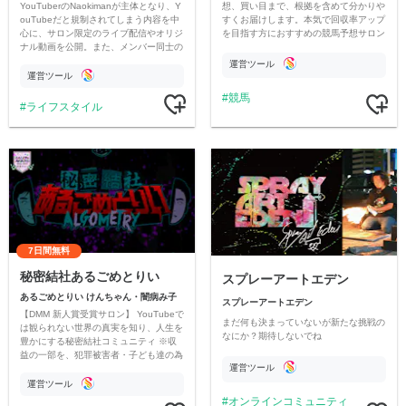
YouTuberのNaokimanが主体となり、Y
想、買い目まで、根拠を含めて分かりや
ouTubeだと規制されてしまう内容を中
すくお届けします。本気で回収率アップ
心に、サロン限定のライブ配信やオリジ
を目指す方におすすめの競馬予想サロン
ナル動画を公開。また、メンバー同士の
です。
情報交換や交流の場としても楽しんでい
運営ツール
ただいています。
運営ツール
競馬
ライフスタイル
7日間無料
秘密結社あるごめとりい
スプレーアートエデン
あるごめとりい けんちゃん・闇病み子
スプレーアートエデン
【DMM 新人賞受賞サロン】 YouTubeで
まだ何も決まっていないが新たな挑戦の
は観られない世界の真実を知り、人生を
なにか？期待しないでね
豊かにする秘密結社コミュニティ ※収
益の一部を、犯罪被害者・子ども達の為
運営ツール
のチャリティーに寄付させていただきま
す
運営ツール
オンラインコミュニティ