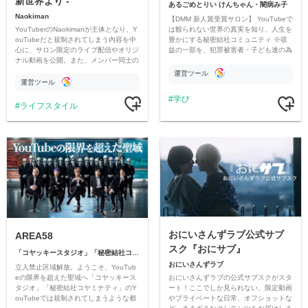
新世界より -
あるごめとりい けんちゃん・闇病み子
Naokiman
【DMM 新人賞受賞サロン】 YouTubeで
YouTuberのNaokimanが主体となり、Y
は観られない世界の真実を知り、人生を
ouTubeだと規制されてしまう内容を中
豊かにする秘密結社コミュニティ ※収
心に、サロン限定のライブ配信やオリジ
益の一部を、犯罪被害者・子ども達の為
ナル動画を公開。また、メンバー同士の
のチャリティーに寄付させていただきま
情報交換や交流の場としても楽しんでい
す
運営ツール
ただいています。
運営ツール
学び
ライフスタイル
おにいさんずラブ公式サブ
AREA58
スク『おにサブ』
「コヤッキースタジオ」「秘密結社コヤミナティ」
おにいさんずラブ
立入禁止区域解放。ようこそ、YouTub
おにいさんずラブの公式サブスクがスタ
eの限界を超えた聖域へ「コヤッキース
ート！ここでしか見られない、限定動画
タジオ」「秘密結社コヤミナティ」のY
やプライベートな日常、オフショットな
ouTubeでは規制されてしまうような都