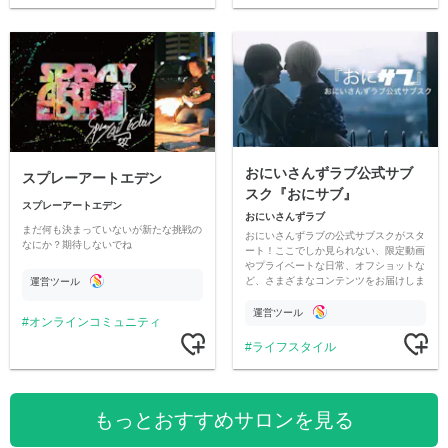
おにいさんずラブ公式サブ
スプレーアートエデン
スク『おにサブ』
スプレーアートエデン
おにいさんずラブ
まだ何も決まっていないが新たな挑戦の
おにいさんずラブの公式サブスクがスタ
なにか？期待しないでね
ート！ここでしか見られない、限定動画
やプライベートな日常、オフショットな
ど、さまざまなコンテンツをお届けしま
運営ツール
す。
運営ツール
オンラインコミュニティ
ライフスタイル
もっとおすすめサロンを見る