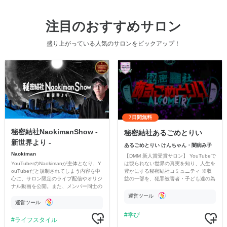
注目のおすすめサロン
盛り上がっている人気のサロンをピックアップ！
7日間無料
秘密結社NaokimanShow -
秘密結社あるごめとりい
新世界より -
あるごめとりい けんちゃん・闇病み子
Naokiman
【DMM 新人賞受賞サロン】 YouTubeで
YouTuberのNaokimanが主体となり、Y
は観られない世界の真実を知り、人生を
ouTubeだと規制されてしまう内容を中
豊かにする秘密結社コミュニティ ※収
心に、サロン限定のライブ配信やオリジ
益の一部を、犯罪被害者・子ども達の為
ナル動画を公開。また、メンバー同士の
のチャリティーに寄付させていただきま
情報交換や交流の場としても楽しんでい
す
運営ツール
ただいています。
運営ツール
学び
ライフスタイル