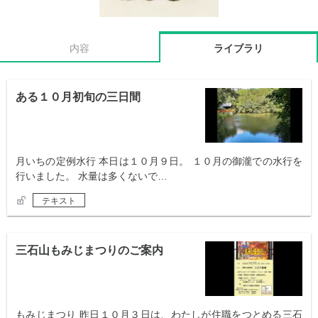
内容
ライブラリ
ある１０月初旬の三日間
月いちの定例水行 本日は１０月９日。 １０月の御瀧での水行を
行いました。 水量は多くないで…
テキスト
三石山もみじまつりのご案内
もみじまつり 昨日１０月３日は、わたしが住職をつとめる三石