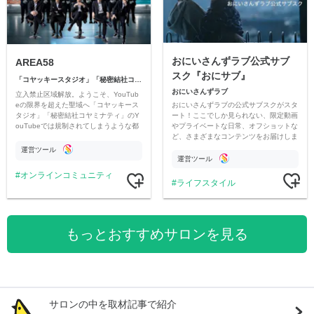
おにいさんずラブ公式サブ
AREA58
スク『おにサブ』
「コヤッキースタジオ」「秘密結社コヤミナティ」
おにいさんずラブ
立入禁止区域解放。ようこそ、YouTub
おにいさんずラブの公式サブスクがスタ
eの限界を超えた聖域へ「コヤッキース
ート！ここでしか見られない、限定動画
タジオ」「秘密結社コヤミナティ」のY
やプライベートな日常、オフショットな
ouTubeでは規制されてしまうような都
ど、さまざまなコンテンツをお届けしま
市伝説を中心にオリジナルコンテンツを
す。
公開。
運営ツール
運営ツール
オンラインコミュニティ
ライフスタイル
もっとおすすめサロンを見る
サロンの中を取材記事で紹介