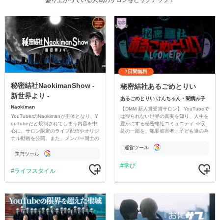
7日間無料
秘密結社NaokimanShow -
秘密結社あるごめとりい
新世界より -
あるごめとりい けんちゃん・闇病み子
Naokiman
【DMM 新人賞受賞サロン】 YouTubeで
YouTuberのNaokimanが主体となり、Y
は観られない世界の真実を知り、人生を
ouTubeだと規制されてしまう内容を中
豊かにする秘密結社コミュニティ ※収
心に、サロン限定のライブ配信やオリジ
益の一部を、犯罪被害者・子ども達の為
ナル動画を公開。また、メンバー同士の
のチャリティーに寄付させていただきま
情報交換や交流の場としても楽しんでい
す
運営ツール
ただいています。
運営ツール
学び
ライフスタイル