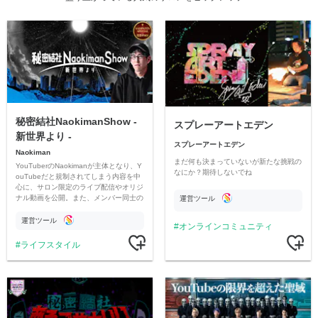
秘密結社NaokimanShow -
スプレーアートエデン
新世界より -
スプレーアートエデン
Naokiman
まだ何も決まっていないが新たな挑戦の
YouTuberのNaokimanが主体となり、Y
なにか？期待しないでね
ouTubeだと規制されてしまう内容を中
心に、サロン限定のライブ配信やオリジ
ナル動画を公開。また、メンバー同士の
運営ツール
情報交換や交流の場としても楽しんでい
ただいています。
運営ツール
オンラインコミュニティ
ライフスタイル