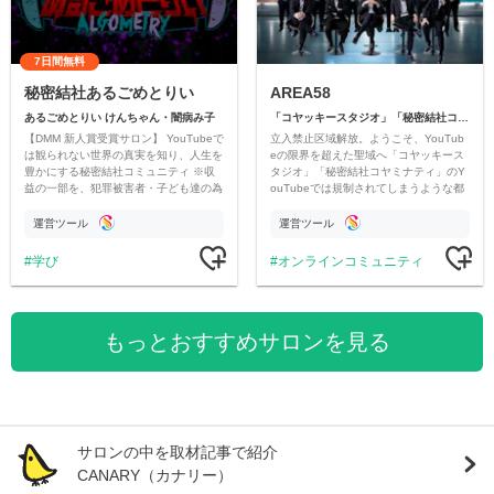
7日間無料
秘密結社あるごめとりい
AREA58
あるごめとりい けんちゃん・闇病み子
「コヤッキースタジオ」「秘密結社コヤミナティ」
【DMM 新人賞受賞サロン】 YouTubeで
立入禁止区域解放。ようこそ、YouTub
は観られない世界の真実を知り、人生を
eの限界を超えた聖域へ「コヤッキース
豊かにする秘密結社コミュニティ ※収
タジオ」「秘密結社コヤミナティ」のY
益の一部を、犯罪被害者・子ども達の為
ouTubeでは規制されてしまうような都
のチャリティーに寄付させていただきま
市伝説を中心にオリジナルコンテンツを
す
公開。
運営ツール
運営ツール
学び
オンラインコミュニティ
もっとおすすめサロンを見る
サロンの中を取材記事で紹介
CANARY（カナリー）