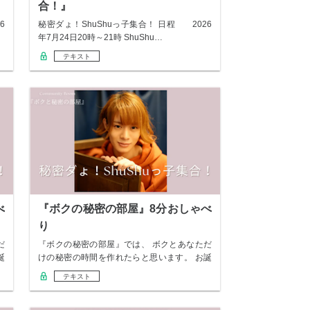
合！』
6
秘密ダょ！ShuShuっ子集合！ 日程 2026
年7月24日20時～21時 ShuShu…
テキスト
べ
『ボクの秘密の部屋』8分おしゃべ
り
だ
『ボクの秘密の部屋』では、 ボクとあなただ
誕
けの秘密の時間を作れたらと思います。 お誕
生日だ…
テキスト