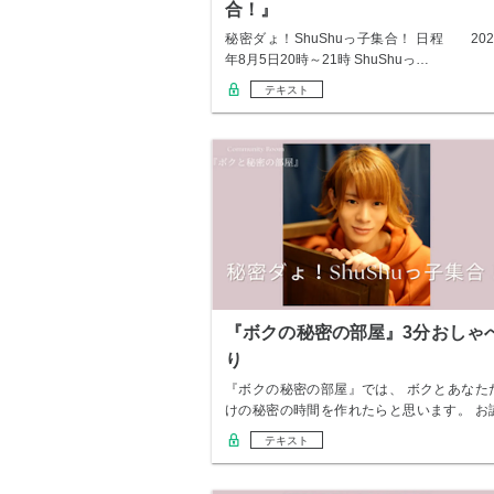
合！』
秘密ダょ！ShuShuっ子集合！ 日程 202
年8月5日20時～21時 ShuShuっ…
テキスト
『ボクの秘密の部屋』3分おしゃ
り
『ボクの秘密の部屋』では、 ボクとあなた
けの秘密の時間を作れたらと思います。 お
生日だ…
テキスト