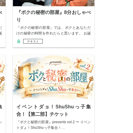
べ
『ボクの秘密の部屋』8分おしゃべ
り
だ
『ボクの秘密の部屋』では、ボクとあなただ
誕
けの秘密の時間を作れたらと思います。 お誕
生日だっ…
テキスト
集
イベントダョ！ShuShuっ子集
合！【第二部】チケット
ン
『ボクと秘密の部屋』presents vol.2 〜 イベン
トダょ！ShuShuっ子集合！…