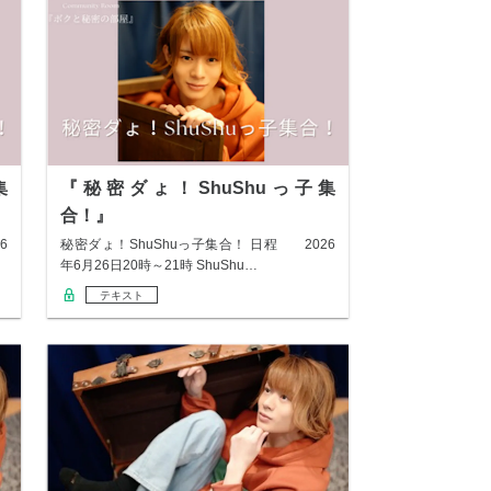
集
『秘密ダょ！ShuShuっ子集
合！』
6
秘密ダょ！ShuShuっ子集合！ 日程 2026
年6月26日20時～21時 ShuShu…
テキスト