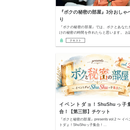
『ボクの秘密の部屋』3分おしゃ
り
『ボクの秘密の部屋』では、ボクとあなた
けの秘密の時間を作れたらと思います。 お
生日だっ…
テキスト
イベントダョ！ShuShuっ子
合！【第三部】チケット
『ボクと秘密の部屋』presents vol.2 〜 イベ
トダょ！ShuShuっ子集合！…