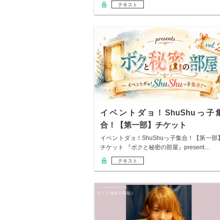
テキスト
イベントダョ！ShuShuっ子
合！【第一部】チケット
イベントダョ！ShuShuっ子集合！【第一部
チケット 『ボクと秘密の部屋』present…
テキスト