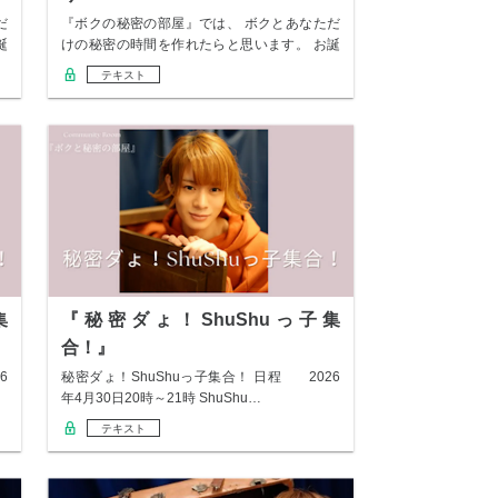
だ
『ボクの秘密の部屋』では、 ボクとあなただ
誕
けの秘密の時間を作れたらと思います。 お誕
生日だ…
テキスト
集
『秘密ダょ！ShuShuっ子集
合！』
6
秘密ダょ！ShuShuっ子集合！ 日程 2026
年4月30日20時～21時 ShuShu…
テキスト