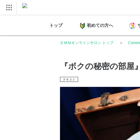
トップ
初めての方へ
ＤＭＭオンラインサロン トップ
Comm
『ボクの秘密の部屋
テキスト