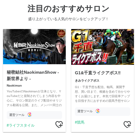
注目のおすすめサロン
盛り上がっている人気のサロンをピックアップ！
秘密結社NaokimanShow -
G1&千直ライクアボス‼️
新世界より -
きみライクアボス
Naokiman
G1・千直予想を配信。軸馬、展開予
YouTuberのNaokimanが主体となり、Y
想、買い目まで、根拠を含めて分かりや
ouTubeだと規制されてしまう内容を中
すくお届けします。本気で回収率アップ
心に、サロン限定のライブ配信やオリジ
を目指す方におすすめの競馬予想サロン
ナル動画を公開。また、メンバー同士の
です。
情報交換や交流の場としても楽しんでい
運営ツール
ただいています。
運営ツール
競馬
ライフスタイル