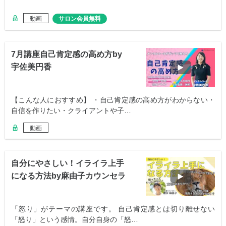
動画
サロン会員無料
7月講座自己肯定感の高め方by
宇佐美円香
【こんな人におすすめ】 ・自己肯定感の高め方がわからない・
自信を作りたい・クライアントや子…
動画
自分にやさしい！イライラ上手
になる方法by麻由子カウンセラ
ー
「怒り」がテーマの講座です。 自己肯定感とは切り離せない
「怒り」という感情。自分自身の「怒…