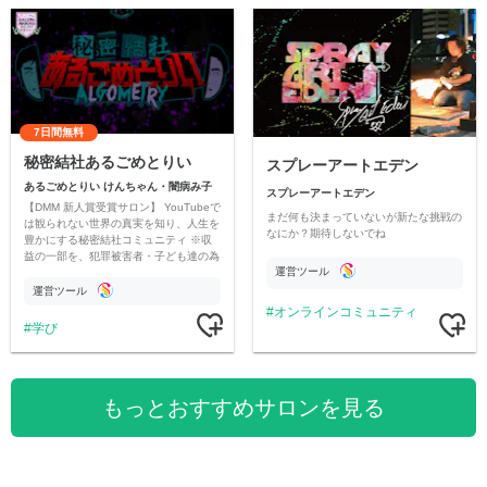
7日間無料
秘密結社あるごめとりい
スプレーアートエデン
あるごめとりい けんちゃん・闇病み子
スプレーアートエデン
【DMM 新人賞受賞サロン】 YouTubeで
まだ何も決まっていないが新たな挑戦の
は観られない世界の真実を知り、人生を
なにか？期待しないでね
豊かにする秘密結社コミュニティ ※収
益の一部を、犯罪被害者・子ども達の為
運営ツール
のチャリティーに寄付させていただきま
す
運営ツール
オンラインコミュニティ
学び
もっとおすすめサロンを見る