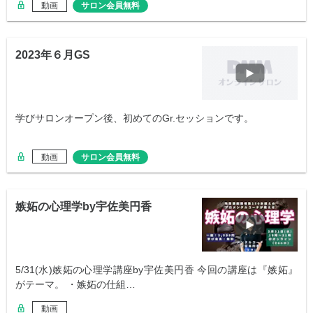
動画
サロン会員無料
2023年６月GS
学びサロンオープン後、初めてのGr.セッションです。
動画
サロン会員無料
嫉妬の心理学by宇佐美円香
5/31(水)嫉妬の心理学講座by宇佐美円香 今回の講座は『嫉妬』
がテーマ。 ・嫉妬の仕組…
動画