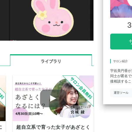
3
ライブラリ
サロン紹介
宇佐美円香が
同士が匿名で
接相談するこ
運営ツール
に
超自立系で育った女子があざとく