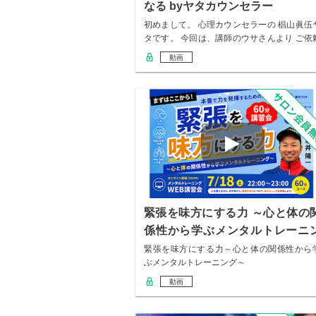
なる byヤタカウンセラー
初めまして。 心理カウンセラーの 椙山眞伍
タです。 今回は、講師のウサさんより ご依
を…
動画
緊張を味方にする力 ～心と体の
係性から学ぶメンタルトレーニ
グ～
緊張を味方にする力～心と体の関係性から
ぶメンタルトレーニング～
動画