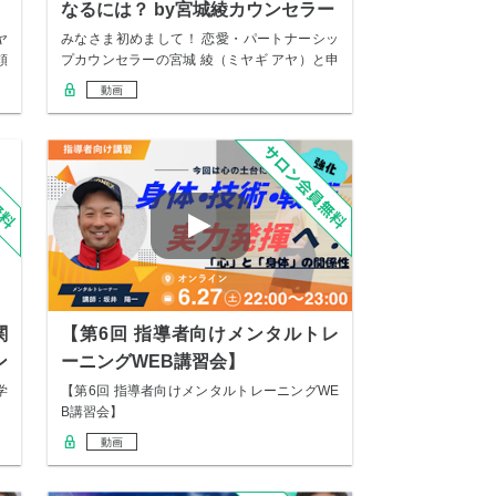
なるには？ by宮城綾カウンセラー
ヤ
みなさま初めまして！ 恋愛・パートナーシッ
頼
プカウンセラーの宮城 綾（ミヤギ アヤ）と申
しま…
動画
関
【第6回 指導者向けメンタルトレ
ン
ーニングWEB講習会】
学
【第6回 指導者向けメンタルトレーニングWE
B講習会】
動画