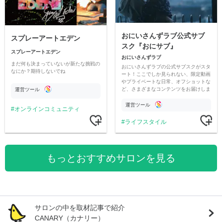
おにいさんずラブ公式サブ
スプレーアートエデン
スク『おにサブ』
スプレーアートエデン
おにいさんずラブ
まだ何も決まっていないが新たな挑戦の
おにいさんずラブの公式サブスクがスタ
なにか？期待しないでね
ート！ここでしか見られない、限定動画
やプライベートな日常、オフショットな
ど、さまざまなコンテンツをお届けしま
運営ツール
す。
運営ツール
オンラインコミュニティ
ライフスタイル
もっとおすすめサロンを見る
サロンの中を取材記事で紹介
CANARY（カナリー）