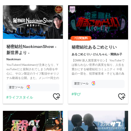
7日間無料
秘密結社NaokimanShow -
秘密結社あるごめとりい
新世界より -
あるごめとりい けんちゃん・闇病み子
Naokiman
【DMM 新人賞受賞サロン】 YouTubeで
YouTuberのNaokimanが主体となり、Y
は観られない世界の真実を知り、人生を
ouTubeだと規制されてしまう内容を中
豊かにする秘密結社コミュニティ ※収
心に、サロン限定のライブ配信やオリジ
益の一部を、犯罪被害者・子ども達の為
ナル動画を公開。また、メンバー同士の
のチャリティーに寄付させていただきま
情報交換や交流の場としても楽しんでい
す
運営ツール
ただいています。
運営ツール
学び
ライフスタイル