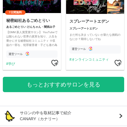
7日間無料
秘密結社あるごめとりい
スプレーアートエデン
あるごめとりい けんちゃん・闇病み子
スプレーアートエデン
【DMM 新人賞受賞サロン】 YouTubeで
まだ何も決まっていないが新たな挑戦の
は観られない世界の真実を知り、人生を
なにか？期待しないでね
豊かにする秘密結社コミュニティ ※収
益の一部を、犯罪被害者・子ども達の為
運営ツール
のチャリティーに寄付させていただきま
す
運営ツール
オンラインコミュニティ
学び
もっとおすすめサロンを見る
サロンの中を取材記事で紹介
CANARY（カナリー）