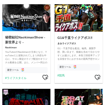
秘密結社NaokimanShow -
G1&千直ライクアボス‼️
新世界より -
きみライクアボス
Naokiman
G1・千直予想を配信。軸馬、展開予
YouTuberのNaokimanが主体となり、Y
想、買い目まで、根拠を含めて分かりや
ouTubeだと規制されてしまう内容を中
すくお届けします。本気で回収率アップ
心に、サロン限定のライブ配信やオリジ
を目指す方におすすめの競馬予想サロン
ナル動画を公開。また、メンバー同士の
です。
情報交換や交流の場としても楽しんでい
運営ツール
ただいています。
運営ツール
競馬
ライフスタイル