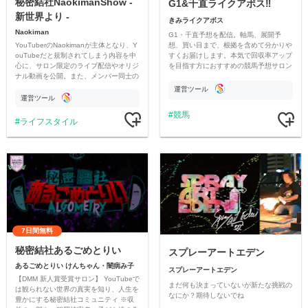
秘密結社NaokimanShow -
G1&千直ライクアボス‼️
新世界より -
きみライクアボス
Naokiman
G1・千直予想を配信。軸馬、展開予
YouTuberのNaokimanが主体となり、Y
想、買い目まで、根拠を含めて分かりや
ouTubeだと規制されてしまう内容を中
すくお届けします。本気で回収率アップ
心に、サロン限定のライブ配信やオリジ
を目指す方におすすめの競馬予想サロン
ナル動画を公開。また、メンバー同士の
です。
情報交換や交流の場としても楽しんでい
運営ツール
ただいています。
運営ツール
競馬
ライフスタイル
7日間無料
秘密結社あるごめとりい
スプレーアートエデン
あるごめとりい けんちゃん・闇病み子
スプレーアートエデン
【DMM 新人賞受賞サロン】 YouTubeで
まだ何も決まっていないが新たな挑戦の
は観られない世界の真実を知り、人生を
なにか？期待しないでね
豊かにする秘密結社コミュニティ ※収