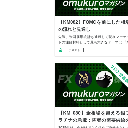
【KM082】FOMCを前にした相
の流れと見通し
先週、米国雇用統計も通過して現在マーケ
トの注目材料として最も大きなテーマは 「
国の利下…
テキスト
【KM_080】金相場を超える銀
ラチナの急騰：両者の需要供給
違い
2025年は、金だけでなく銀やプラチナとい