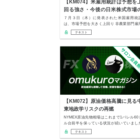
【KM074】米雇用統計は予想を
回る強さ・今後の日米株式市場
動向
７月３日（木）に発表された米国雇用統
は、市場予想を大きく上回り 非農業部門雇
者数（NF…
テキスト
【KM072】原油価格高騰に見る
東地政学リスクの再燃
NYMEX原油先物相場はこれまで1バレル60
ル台前半を保っている状況が続いていまし
が、…
テキスト