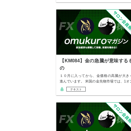
【KM084】金の急騰が意味する
の
１０月に入ってから、金価格の高騰が大き
進んでいます。 米国の金先物市場では、1オ
ス＝4…
テキスト