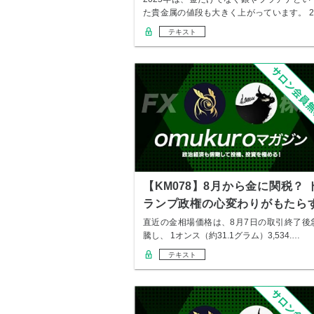
た貴金属の値段も大きく上がっています。 2
2…
テキスト
【KM078】8月から金に関税？ 
ランプ政権の心変わりがもたら
影響
直近の金相場価格は、8月7日の取引終了後
騰し、 1オンス（約31.1グラム）3,534.…
テキスト