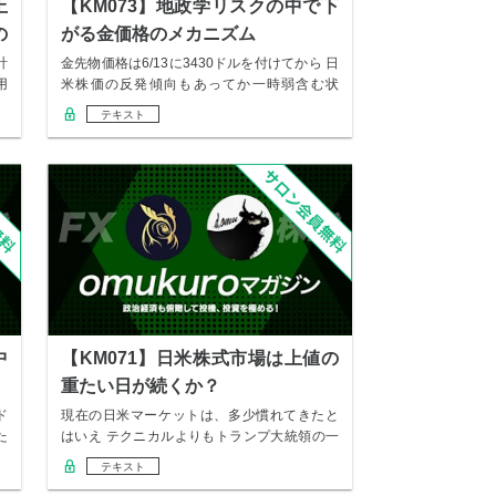
上
【KM073】地政学リスクの中で下
の
がる金価格のメカニズム
計
金先物価格は6/13に3430ドルを付けてから 日
用
米株価の反発傾向もあってか一時弱含む状
況…
テキスト
中
【KM071】日米株式市場は上値の
重たい日が続くか？
ド
現在の日米マーケットは、多少慣れてきたと
た
はいえ テクニカルよりもトランプ大統領の一
連の発言…
テキスト