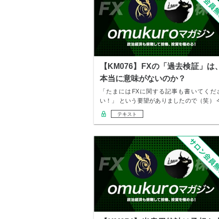
【KM076】FXの「過去検証」は
本当に意味がないのか？
「たまにはFXに関する記事も書いてくだ
い！」 という要望がありましたので（笑） 
回はF…
テキスト