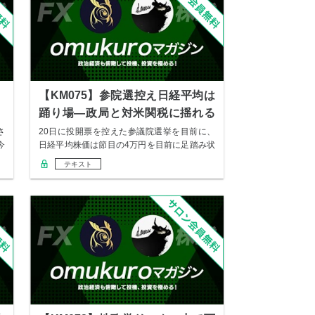
、
【KM075】参院選控え日経平均は
踊り場―政局と対米関税に揺れる
市場
さ
20日に投開票を控えた参議院選挙を目前に、
今
日経平均株価は節目の4万円を目前に足踏み状
態が…
テキスト