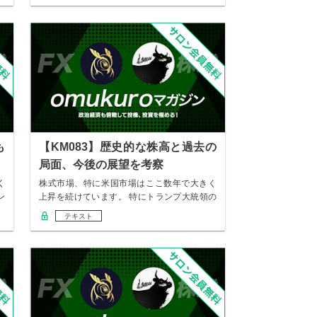
も
【KM083】歴史的な株高と過去の
局面、今後の展望を考察
く
株式市場、特に米国市場はここ数年で大きく
ン
上昇を続けています。 特にトランプ大統領の
政策や米…
テキスト