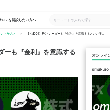
サロンを開設したい方へ
uro マガジン
【KM004】FXトレーダーも『金利』を意識するといい理由
レーダーも『金利』を意識する
オンライ
omukur