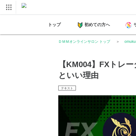
トップ
初めての方へ
ＤＭＭオンラインサロン トップ
omuk
【KM004】FXト
といい理由
テキスト