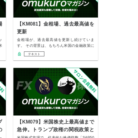
場
【KM081】金相場、過去最高値を
更新
ッ
金相場が、過去最高値を更新し続けていま
米
す。 その背景は、もちろん米国の金融政策に
おける独立…
テキスト
プ
【KM079】米国株史上最高値まで
の
急伸。トランプ政権の関税政策と
今後
っ
米国株式市場で、代表的な株価指数「S&P50