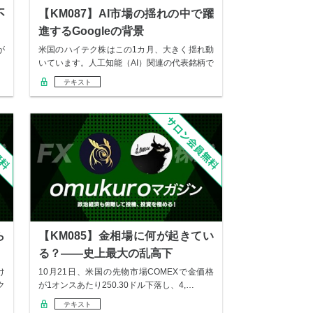
不
【KM087】AI市場の揺れの中で躍
進するGoogleの背景
が
米国のハイテク株はこの1カ月、大きく揺れ動
いています。人工知能（AI）関連の代表銘柄で
ある…
テキスト
ら
【KM085】金相場に何が起きてい
る？――史上最大の乱高下
け
10月21日、米国の先物市場COMEXで金価格
ク
が1オンスあたり250.30ドル下落し、4,…
テキスト