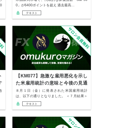
0
0」が6400ポイントを超え 過去最高…
テキスト
ト
【KM077】急激な雇用悪化を示し
す
た米雇用統計の意味と今後の見通
し
急
８月１日（金）に発表された米国雇用統計
は、以下の通りとなりました。 ＜７月結果＞
非農業部…
テキスト