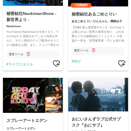
7日間無料
秘密結社NaokimanShow -
秘密結社あるごめとりい
新世界より -
あるごめとりい けんちゃん・闇病み子
Naokiman
【DMM 新人賞受賞サロン】 YouTubeで
YouTuberのNaokimanが主体となり、Y
は観られない世界の真実を知り、人生を
ouTubeだと規制されてしまう内容を中
豊かにする秘密結社コミュニティ ※収
心に、サロン限定のライブ配信やオリジ
益の一部を、犯罪被害者・子ども達の為
ナル動画を公開。また、メンバー同士の
のチャリティーに寄付させていただきま
情報交換や交流の場としても楽しんでい
す
運営ツール
ただいています。
運営ツール
学び
ライフスタイル
おにいさんずラブ公式サブ
スプレーアートエデン
スク『おにサブ』
スプレーアートエデン