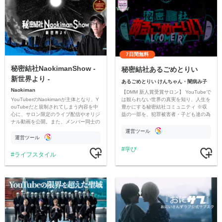
7日間無料
秘密結社NaokimanShow -
秘密結社あるごめとりい
新世界より -
あるごめとりい けんちゃん・闇病み子
Naokiman
【DMM 新人賞受賞サロン】 YouTubeで
YouTuberのNaokimanが主体となり、Y
は観られない世界の真実を知り、人生を
ouTubeだと規制されてしまう内容を中
豊かにする秘密結社コミュニティ ※収
心に、サロン限定のライブ配信やオリジ
益の一部を、犯罪被害者・子ども達の為
ナル動画を公開。また、メンバー同士の
のチャリティーに寄付させていただきま
情報交換や交流の場としても楽しんでい
す
運営ツール
ただいています。
運営ツール
学び
ライフスタイル