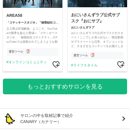
おにいさんずラブ公式サブ
AREA58
スク『おにサブ』
「コヤッキースタジオ」「秘密結社コヤミナティ」
おにいさんずラブ
立入禁止区域解放。ようこそ、YouTub
おにいさんずラブの公式サブスクがスタ
eの限界を超えた聖域へ「コヤッキース
ート！ここでしか見られない、限定動画
タジオ」「秘密結社コヤミナティ」のY
やプライベートな日常、オフショットな
ouTubeでは規制されてしまうような都
ど、さまざまなコンテンツをお届けしま
市伝説を中心にオリジナルコンテンツを
す。
公開。
運営ツール
運営ツール
オンラインコミュニティ
ライフスタイル
もっとおすすめサロンを見る
サロンの中を取材記事で紹介
CANARY（カナリー）