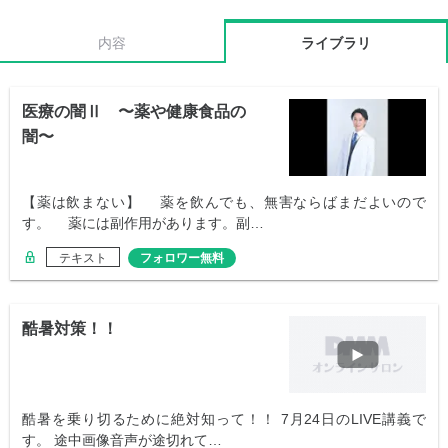
内容
ライブラリ
医療の闇Ⅱ 〜薬や健康食品の
闇〜
【薬は飲まない】 薬を飲んでも、無害ならばまだよいので
す。 薬には副作用があります。副…
テキスト
フォロワー無料
酷暑対策！！
酷暑を乗り切るために絶対知って！！ 7月24日のLIVE講義で
す。 途中画像音声が途切れて…