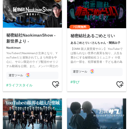
7日間無料
秘密結社NaokimanShow -
秘密結社あるごめとりい
新世界より -
あるごめとりい けんちゃん・闇病み子
Naokiman
【DMM 新人賞受賞サロン】 YouTubeで
YouTuberのNaokimanが主体となり、Y
は観られない世界の真実を知り、人生を
ouTubeだと規制されてしまう内容を中
豊かにする秘密結社コミュニティ ※収
心に、サロン限定のライブ配信やオリジ
益の一部を、犯罪被害者・子ども達の為
ナル動画を公開。また、メンバー同士の
のチャリティーに寄付させていただきま
情報交換や交流の場としても楽しんでい
す
運営ツール
ただいています。
運営ツール
学び
ライフスタイル