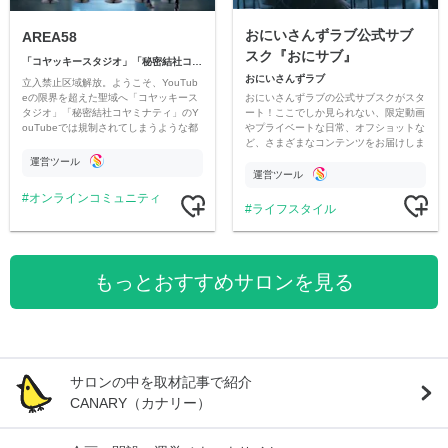
おにいさんずラブ公式サブ
AREA58
スク『おにサブ』
「コヤッキースタジオ」「秘密結社コヤミナティ」
おにいさんずラブ
立入禁止区域解放。ようこそ、YouTub
おにいさんずラブの公式サブスクがスタ
eの限界を超えた聖域へ「コヤッキース
ート！ここでしか見られない、限定動画
タジオ」「秘密結社コヤミナティ」のY
やプライベートな日常、オフショットな
ouTubeでは規制されてしまうような都
ど、さまざまなコンテンツをお届けしま
市伝説を中心にオリジナルコンテンツを
す。
公開。
運営ツール
運営ツール
オンラインコミュニティ
ライフスタイル
もっとおすすめサロンを見る
サロンの中を取材記事で紹介
CANARY（カナリー）