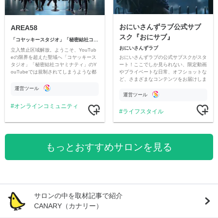
おにいさんずラブ公式サブ
AREA58
スク『おにサブ』
「コヤッキースタジオ」「秘密結社コヤミナティ」
おにいさんずラブ
立入禁止区域解放。ようこそ、YouTub
おにいさんずラブの公式サブスクがスタ
eの限界を超えた聖域へ「コヤッキース
ート！ここでしか見られない、限定動画
タジオ」「秘密結社コヤミナティ」のY
やプライベートな日常、オフショットな
ouTubeでは規制されてしまうような都
ど、さまざまなコンテンツをお届けしま
市伝説を中心にオリジナルコンテンツを
す。
公開。
運営ツール
運営ツール
オンラインコミュニティ
ライフスタイル
もっとおすすめサロンを見る
サロンの中を取材記事で紹介
CANARY（カナリー）