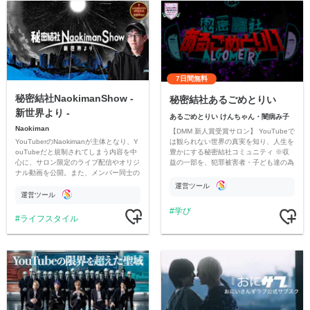
7日間無料
秘密結社NaokimanShow -
秘密結社あるごめとりい
新世界より -
あるごめとりい けんちゃん・闇病み子
Naokiman
【DMM 新人賞受賞サロン】 YouTubeで
YouTuberのNaokimanが主体となり、Y
は観られない世界の真実を知り、人生を
ouTubeだと規制されてしまう内容を中
豊かにする秘密結社コミュニティ ※収
心に、サロン限定のライブ配信やオリジ
益の一部を、犯罪被害者・子ども達の為
ナル動画を公開。また、メンバー同士の
のチャリティーに寄付させていただきま
情報交換や交流の場としても楽しんでい
す
運営ツール
ただいています。
運営ツール
学び
ライフスタイル