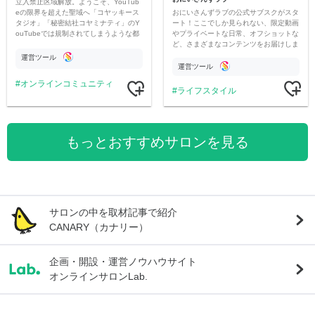
立入禁止区域解放。ようこそ、YouTub
おにいさんずラブの公式サブスクがスタ
eの限界を超えた聖域へ「コヤッキース
ート！ここでしか見られない、限定動画
タジオ」「秘密結社コヤミナティ」のY
やプライベートな日常、オフショットな
ouTubeでは規制されてしまうような都
ど、さまざまなコンテンツをお届けしま
市伝説を中心にオリジナルコンテンツを
す。
公開。
運営ツール
運営ツール
オンラインコミュニティ
ライフスタイル
もっとおすすめサロンを見る
サロンの中を取材記事で紹介
CANARY（カナリー）
企画・開設・運営ノウハウサイト
オンラインサロンLab.