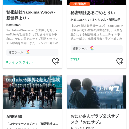
7日間無料
秘密結社NaokimanShow -
秘密結社あるごめとりい
新世界より -
あるごめとりい けんちゃん・闇病み子
Naokiman
【DMM 新人賞受賞サロン】 YouTubeで
YouTuberのNaokimanが主体となり、Y
は観られない世界の真実を知り、人生を
ouTubeだと規制されてしまう内容を中
豊かにする秘密結社コミュニティ ※収
心に、サロン限定のライブ配信やオリジ
益の一部を、犯罪被害者・子ども達の為
ナル動画を公開。また、メンバー同士の
のチャリティーに寄付させていただきま
情報交換や交流の場としても楽しんでい
す
運営ツール
ただいています。
運営ツール
学び
ライフスタイル
おにいさんずラブ公式サブ
AREA58
スク『おにサブ』
「コヤッキースタジオ」「秘密結社コヤミナティ」
おにいさんずラブ