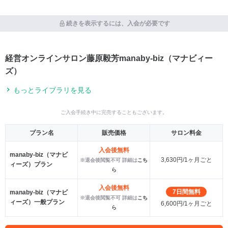
続きを表示するには、入会が必要です
経営オンラインサロン藤原毅芳manaby-biz（マナビィー
ズ）
もっとライブラリを見る
ご入会手続き中に完売することもございます。
プラン名
販売価格
サロン料金
入会後無料
manaby-biz（マナビ
3,630円/1ヶ月ごと
※退会後閲覧不可 詳細は
こち
ィーズ）プラン
ら
入会後無料
7日間無料
manaby-biz（マナビ
※退会後閲覧不可 詳細は
こち
ィーズ）一般プラン
6,600円/1ヶ月ごと
ら